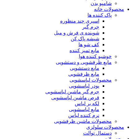
شامپو بدن
محصولات خانه
پاک کننده ها
اسپری چند منظوره
جرم گیر
شوینده ی فرش و مبل
شیشه پاک کن
کف شو ها
مایع تمیز کننده
خوشبو کننده هوا
مایع ظرفشویی و دستشویی
مایع دستشویی
مایع ظرفشویی
محصولات لباسشویی
پودر لباسشویی
جرم گیر ماشین لباسشویی
قرص ماشین لباسشویی
لکه بر لباس
مایع لباسشویی
نرم کننده لباس
محصولات ماشین ظرفشویی
محصولات سلولزی
دستمال توالت
محصولات مو