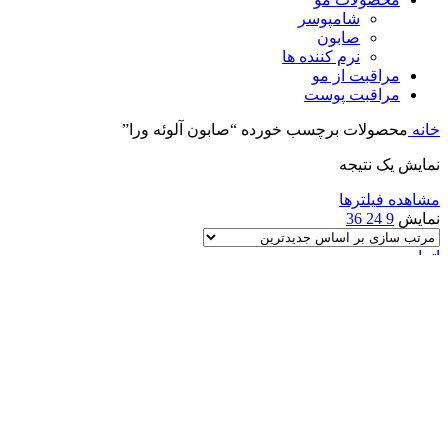
شامپوسر
صابون
نرم کننده ها
مراقبت از مو
مراقبت پوست
خانه
محصولات برچسب خورده “صابون آلوئه ورا”
نمایش یک نتیجه
مشاهده فیلترها
نمایش
9
24
36
اتمام موجودی
اطلاعات بیشتر
مشاهده سریع
افزودن به علاقه‌مندی
صابون پالمولیو (زیتون و آلوئه ورا) بسته 6 عددی 170gr
750,000
تومان
همیشه اولین نفر باشید! برای اطلاع از آخرین تخفیف‌ها و جدیدترین