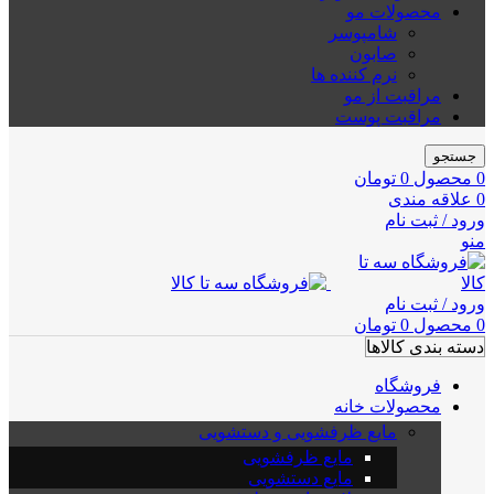
محصولات مو
شامپوسر
صابون
نرم کننده ها
مراقبت از مو
مراقبت پوست
جستجو
0
محصول
0
تومان
0
علاقه مندی
ورود / ثبت نام
منو
ورود / ثبت نام
0
محصول
0
تومان
دسته بندی کالاها
فروشگاه
محصولات خانه
مایع ظرفشویی و دستشویی
مایع ظرفشویی
مایع دستشویی