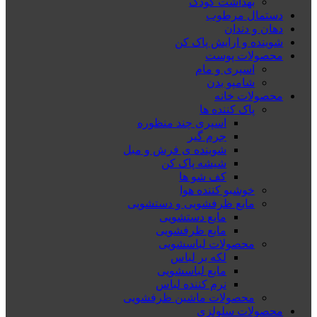
بهداشت کودک
دستمال مرطوب
دهان و دندان
شوینده و ارایش پاک کن
محصولات پوست
اسپری و مام
شامپو بدن
محصولات خانه
پاک کننده ها
اسپری چند منظوره
جرم گیر
شوینده ی فرش و مبل
شیشه پاک کن
کف شو ها
خوشبو کننده هوا
مایع ظرفشویی و دستشویی
مایع دستشویی
مایع ظرفشویی
محصولات لباسشویی
لکه بر لباس
مایع لباسشویی
نرم کننده لباس
محصولات ماشین ظرفشویی
محصولات سلولزی