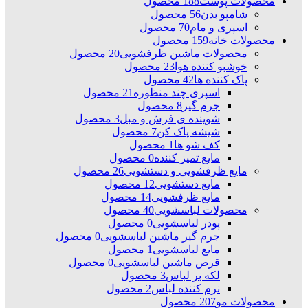
محصولات پوست
188 محصول
شامپو بدن
56 محصول
اسپری و مام
70 محصول
محصولات خانه
159 محصول
محصولات ماشین ظرفشویی
20 محصول
خوشبو کننده هوا
23 محصول
پاک کننده ها
42 محصول
اسپری چند منظوره
21 محصول
جرم گیر
8 محصول
شوینده ی فرش و مبل
3 محصول
شیشه پاک کن
7 محصول
کف شو ها
1 محصول
مایع تمیز کننده
0 محصول
مایع ظرفشویی و دستشویی
26 محصول
مایع دستشویی
12 محصول
مایع ظرفشویی
14 محصول
محصولات لباسشویی
40 محصول
پودر لباسشویی
0 محصول
جرم گیر ماشین لباسشویی
0 محصول
مایع لباسشویی
1 محصول
قرص ماشین لباسشویی
0 محصول
لکه بر لباس
3 محصول
نرم کننده لباس
2 محصول
محصولات مو
207 محصول