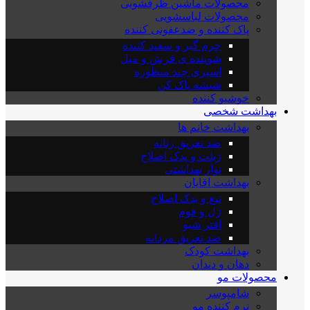
محصولات ماشین ظرفشویی
محصولات لباسشویی
پاک کننده و ضدعفونی کننده
جرم گیر و سفید کننده
شوینده ی فرش و مبل
اسپری چند منظوره
شیشه پاک کن
خوشبو کننده
بهداشت شخصی
بهداشت خانم ها
ضد تعریق زنانه
ژیلت و یدک اصلاح
نوار بهداشتی
بهداشت اقایان
تیغ و یدک اصلاح
ژل و فوم
افتر شیو
ضد تعریق مردانه
بهداشت کودک
دهان و دندان
محصولات مو
شامپوسر
نرم کننده مو