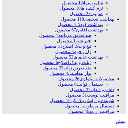
شامپوسر
124 محصول
نرم کننده ها
10 محصول
صابون
23 محصول
بهداشت شخصی
118 محصول
بهداشت کودک
7 محصول
بهداشت اقایان
67 محصول
ضد تعریق مردانه
45 محصول
افتر شیو
1 محصول
تیغ و یدک اصلاح
11 محصول
ژل و فوم
5 محصول
بهداشت خانم ها
53 محصول
ژیلت و یدک اصلاح
6 محصول
ضد تعریق زنانه
33 محصول
نوار بهداشتی
4 محصول
محصولات سلولزی
26 محصول
دستمال توالت
0 محصول
دهان و دندان
35 محصول
مراقبت پوست
31 محصول
شوینده و ارایش پاک کن
10 محصول
دستمال مرطوب
1 محصول
مراقبت از مو
46 محصول
بستن