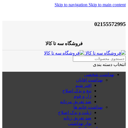
Skip to navigation
Skip to main content
02155572995
فروشگاه سه تا کالا
انتخاب دسته بندی
بهداشت شخصی
بهداشت اقایان
افتر شیو
تیغ و یدک اصلاح
ژل و فوم
ضد تعریق مردانه
بهداشت خانم ها
ژیلت و یدک اصلاح
ضد تعریق زنانه
نوار بهداشتی