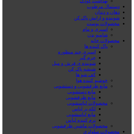
بهداشت کودک
دستمال مرطوب
دهان و دندان
شوینده و ارایش پاک کن
محصولات پوست
اسپری و مام
شامپو بدن
محصولات خانه
پاک کننده ها
اسپری چند منظوره
جرم گیر
شوینده ی فرش و مبل
شیشه پاک کن
کف شو ها
خوشبو کننده هوا
مایع ظرفشویی و دستشویی
مایع دستشویی
مایع ظرفشویی
محصولات لباسشویی
لکه بر لباس
مایع لباسشویی
نرم کننده لباس
محصولات ماشین ظرفشویی
محصولات سلولزی