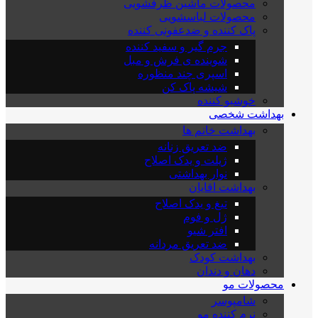
محصولات ماشین ظرفشویی
محصولات لباسشویی
پاک کننده و ضدعفونی کننده
جرم گیر و سفید کننده
شوینده ی فرش و مبل
اسپری چند منظوره
شیشه پاک کن
خوشبو کننده
بهداشت شخصی
بهداشت خانم ها
ضد تعریق زنانه
ژیلت و یدک اصلاح
نوار بهداشتی
بهداشت اقایان
تیغ و یدک اصلاح
ژل و فوم
افتر شیو
ضد تعریق مردانه
بهداشت کودک
دهان و دندان
محصولات مو
شامپوسر
نرم کننده مو