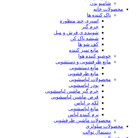
شامپو بدن
محصولات خانه
پاک کننده ها
اسپری چند منظوره
جرم گیر
شوینده ی فرش و مبل
شیشه پاک کن
کف شو ها
مایع تمیز کننده
خوشبو کننده هوا
مایع ظرفشویی و دستشویی
مایع دستشویی
مایع ظرفشویی
محصولات لباسشویی
پودر لباسشویی
جرم گیر ماشین لباسشویی
قرص ماشین لباسشویی
لکه بر لباس
مایع لباسشویی
نرم کننده لباس
محصولات ماشین ظرفشویی
محصولات سلولزی
دستمال توالت
محصولات مو