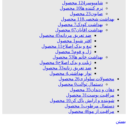
شامپوسر
124 محصول
نرم کننده ها
10 محصول
صابون
23 محصول
بهداشت شخصی
118 محصول
بهداشت کودک
7 محصول
بهداشت اقایان
67 محصول
ضد تعریق مردانه
45 محصول
افتر شیو
1 محصول
تیغ و یدک اصلاح
11 محصول
ژل و فوم
5 محصول
بهداشت خانم ها
53 محصول
ژیلت و یدک اصلاح
6 محصول
ضد تعریق زنانه
33 محصول
نوار بهداشتی
4 محصول
محصولات سلولزی
26 محصول
دستمال توالت
0 محصول
دهان و دندان
35 محصول
مراقبت پوست
31 محصول
شوینده و ارایش پاک کن
10 محصول
دستمال مرطوب
1 محصول
مراقبت از مو
46 محصول
بستن