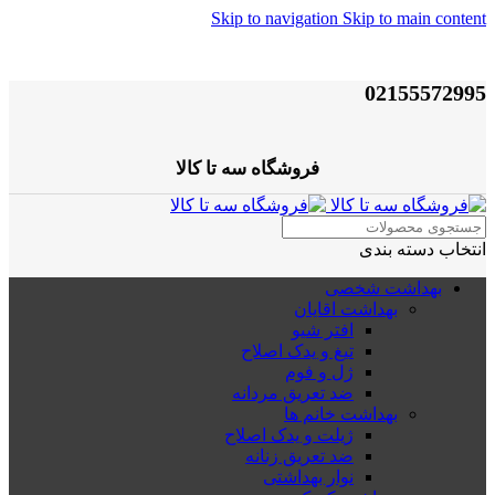
Skip to navigation
Skip to main content
02155572995
فروشگاه سه تا کالا
انتخاب دسته بندی
بهداشت شخصی
بهداشت اقایان
افتر شیو
تیغ و یدک اصلاح
ژل و فوم
ضد تعریق مردانه
بهداشت خانم ها
ژیلت و یدک اصلاح
ضد تعریق زنانه
نوار بهداشتی