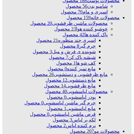
محصولات پوست
188 محصول
شامپو بدن
56 محصول
اسپری و مام
70 محصول
محصولات خانه
159 محصول
محصولات ماشین ظرفشویی
20 محصول
خوشبو کننده هوا
23 محصول
پاک کننده ها
42 محصول
اسپری چند منظوره
21 محصول
جرم گیر
8 محصول
شوینده ی فرش و مبل
3 محصول
شیشه پاک کن
7 محصول
کف شو ها
1 محصول
مایع تمیز کننده
0 محصول
مایع ظرفشویی و دستشویی
26 محصول
مایع دستشویی
12 محصول
مایع ظرفشویی
14 محصول
محصولات لباسشویی
40 محصول
پودر لباسشویی
0 محصول
جرم گیر ماشین لباسشویی
0 محصول
مایع لباسشویی
1 محصول
قرص ماشین لباسشویی
0 محصول
لکه بر لباس
3 محصول
نرم کننده لباس
2 محصول
محصولات مو
207 محصول