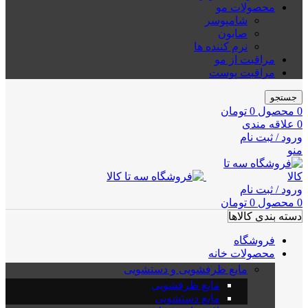
محصولات مو
شامپوسر
صابون
نرم کننده ها
مراقبت از مو
مراقبت پوست
جستجو
0
محصول
0
تومان
0
علاقه مندی
ورود / ثبت نام
منو
ورود / ثبت نام
0
محصول
0
تومان
دسته بندی کالاها
فروشگاه
محصولات خانه
مایع ظرفشویی و دستشویی
مایع ظرفشویی
مایع دستشویی