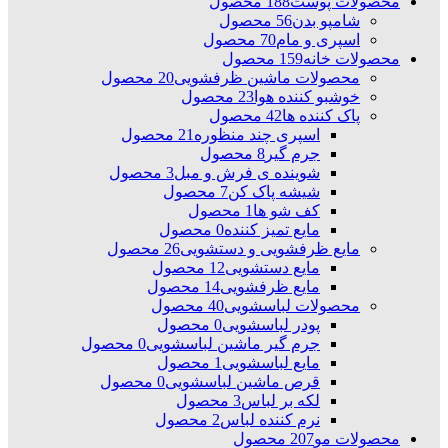
محصولات پوست
188 محصول
شامپو بدن
56 محصول
اسپری و مام
70 محصول
محصولات خانه
159 محصول
محصولات ماشین ظرفشویی
20 محصول
خوشبو کننده هوا
23 محصول
پاک کننده ها
42 محصول
اسپری چند منظوره
21 محصول
جرم گیر
8 محصول
شوینده ی فرش و مبل
3 محصول
شیشه پاک کن
7 محصول
کف شو ها
1 محصول
مایع تمیز کننده
0 محصول
مایع ظرفشویی و دستشویی
26 محصول
مایع دستشویی
12 محصول
مایع ظرفشویی
14 محصول
محصولات لباسشویی
40 محصول
پودر لباسشویی
0 محصول
جرم گیر ماشین لباسشویی
0 محصول
مایع لباسشویی
1 محصول
قرص ماشین لباسشویی
0 محصول
لکه بر لباس
3 محصول
نرم کننده لباس
2 محصول
محصولات مو
207 محصول