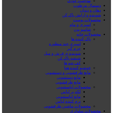
بهداشت کودک
دستمال مرطوب
دهان و دندان
شوینده و ارایش پاک کن
محصولات پوست
اسپری و مام
شامپو بدن
محصولات خانه
پاک کننده ها
اسپری چند منظوره
جرم گیر
شوینده ی فرش و مبل
شیشه پاک کن
کف شو ها
خوشبو کننده هوا
مایع ظرفشویی و دستشویی
مایع دستشویی
مایع ظرفشویی
محصولات لباسشویی
لکه بر لباس
مایع لباسشویی
نرم کننده لباس
محصولات ماشین ظرفشویی
محصولات سلولزی