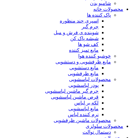
شامپو بدن
محصولات خانه
پاک کننده ها
اسپری چند منظوره
جرم گیر
شوینده ی فرش و مبل
شیشه پاک کن
کف شو ها
مایع تمیز کننده
خوشبو کننده هوا
مایع ظرفشویی و دستشویی
مایع دستشویی
مایع ظرفشویی
محصولات لباسشویی
پودر لباسشویی
جرم گیر ماشین لباسشویی
قرص ماشین لباسشویی
لکه بر لباس
مایع لباسشویی
نرم کننده لباس
محصولات ماشین ظرفشویی
محصولات سلولزی
دستمال توالت
محصولات مو