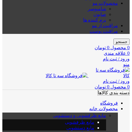
محصولات مو
شامپوسر
صابون
نرم کننده ها
مراقبت از مو
مراقبت پوست
جستجو
0
محصول
0
تومان
0
علاقه مندی
ورود / ثبت نام
منو
ورود / ثبت نام
0
محصول
0
تومان
دسته بندی کالاها
فروشگاه
محصولات خانه
مایع ظرفشویی و دستشویی
مایع ظرفشویی
مایع دستشویی