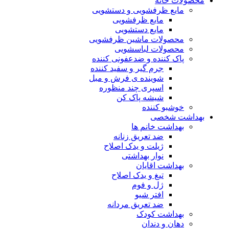
محصولات خانه
مایع ظرفشویی و دستشویی
مایع ظرفشویی
مایع دستشویی
محصولات ماشین ظرفشویی
محصولات لباسشویی
پاک کننده و ضدعفونی کننده
جرم گیر و سفید کننده
شوینده ی فرش و مبل
اسپری چند منظوره
شیشه پاک کن
خوشبو کننده
بهداشت شخصی
بهداشت خانم ها
ضد تعریق زنانه
ژیلت و یدک اصلاح
نوار بهداشتی
بهداشت اقایان
تیغ و یدک اصلاح
ژل و فوم
افتر شیو
ضد تعریق مردانه
بهداشت کودک
دهان و دندان