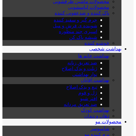
محصولات ماشین ظرفشویی
محصولات لباسشویی
پاک کننده و ضدعفونی کننده
جرم گیر و سفید کننده
شوینده ی فرش و مبل
اسپری چند منظوره
شیشه پاک کن
خوشبو کننده
بهداشت شخصی
بهداشت خانم ها
ضد تعریق زنانه
ژیلت و یدک اصلاح
نوار بهداشتی
بهداشت اقایان
تیغ و یدک اصلاح
ژل و فوم
افتر شیو
ضد تعریق مردانه
بهداشت کودک
دهان و دندان
محصولات مو
شامپوسر
نرم کننده مو