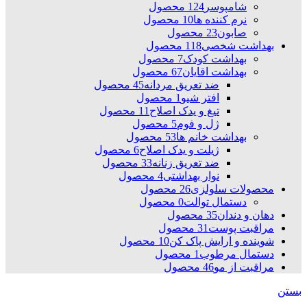
شامپوسر
124 محصول
نرم کننده ها
10 محصول
صابون
23 محصول
بهداشت شخصی
118 محصول
بهداشت کودک
7 محصول
بهداشت اقایان
67 محصول
ضد تعریق مردانه
45 محصول
افتر شیو
1 محصول
تیغ و یدک اصلاح
11 محصول
ژل و فوم
5 محصول
بهداشت خانم ها
53 محصول
ژیلت و یدک اصلاح
6 محصول
ضد تعریق زنانه
33 محصول
نوار بهداشتی
4 محصول
محصولات سلولزی
26 محصول
دستمال توالت
0 محصول
دهان و دندان
35 محصول
مراقبت پوست
31 محصول
شوینده و ارایش پاک کن
10 محصول
دستمال مرطوب
1 محصول
مراقبت از مو
46 محصول
بستن