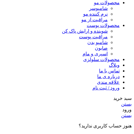
محصولات مو
شامپوسر
نرم کننده مو
مراقبت از مو
محصولات پوست
شوینده و ارایش پاک کن
مراقبت پوست
شامپو بدن
صابون
اسپری و مام
محصولات سلولزی
وبلاگ
تماس با ما
درباره ی ما
علاقه مندی
ورود / ثبت نام
سبد خرید
بستن
ورود
بستن
هنوز حساب کاربری ندارید؟