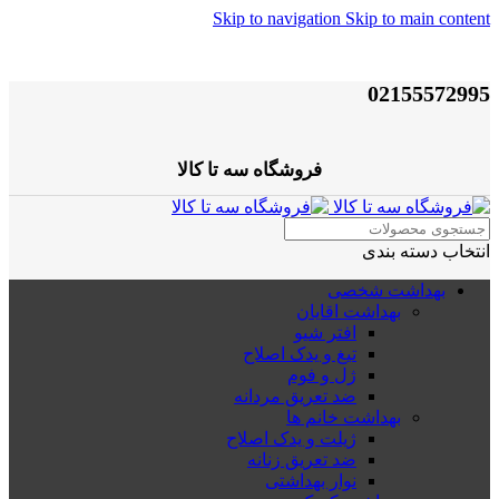
Skip to navigation
Skip to main content
02155572995
فروشگاه سه تا کالا
انتخاب دسته بندی
بهداشت شخصی
بهداشت اقایان
افتر شیو
تیغ و یدک اصلاح
ژل و فوم
ضد تعریق مردانه
بهداشت خانم ها
ژیلت و یدک اصلاح
ضد تعریق زنانه
نوار بهداشتی