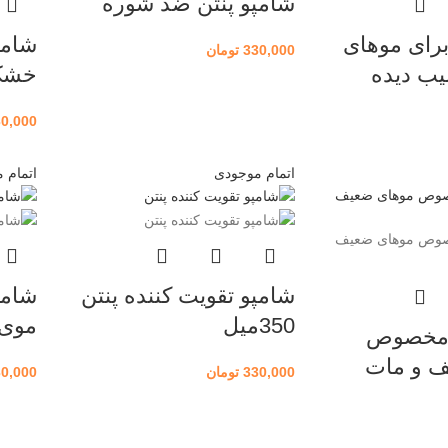
شامپو پنتن ضد شوره
برای موهای
شامپ
330,000
تومان
ب دیده
خشک
30,000
اتمام موجودی
اتمام 
شامپو تقویت کننده پنتن
شامپ
350میل
موی
ن مخصوص
ف و مات
330,000
تومان
30,000