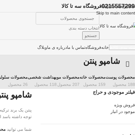
0215557299
فروشگاه سه تا کالا
Skip to navigation
Skip to main content
انتخاب دسته بندی
جستجو
خانه
فروشگاه
تماس با ما
درباره ی ما
وبلاگ
ته بندی کالاها
شامپو پنتن
محصولات پوست
محصولات خانه
محصولات مو
بهداشت شخصی
محصولات سلول
188 محصول
159 محصول
207 محصول
118 محصول
26 محصول
فیلتر موجودی و حراج
شامپو پنت
فروش ویژه
پنتن یک برند ترکیه
موجود در انبار
توجه داشته باسد ا
شما می توانید
محصو