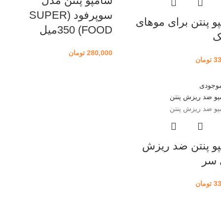
شامپو پنتن مدل
سوپرفود (SUPER
و پنتن برای موهای
FOOD) 350میل
280,000
تومان
3
تومان
موجودی
و پنتن ضد ریزش
 سر
3
تومان