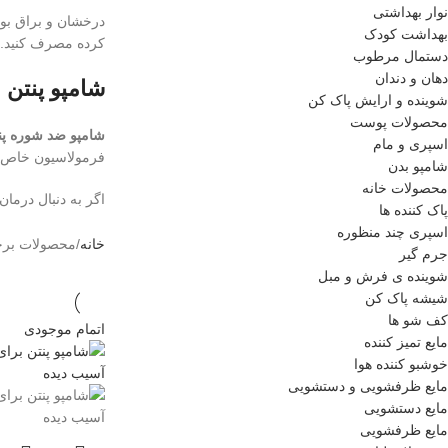
نوار بهداشتی
درخشان و براق بود
بهداشت کودک
کرده مصرف کنید.
دستمال مرطوب
دهان و دندان
شامپو پنتن
شوینده و ارایش پاک کن
محصولات پوست
شامپو ضد شوره پن
اسپری و مام
فرمولاسیون خاص و 
شامپو بدن
محصولات خانه
اگر به دنبال درما
پاک کننده ها
اسپری چند منظوره
خانه
محصولات برچ
جرم گیر
شوینده ی فرش و مبل
شیشه پاک کن
کف شو ها
اتمام موجودی
مایع تمیز کننده
خوشبو کننده هوا
مایع ظرفشویی و دستشویی
مایع دستشویی
مایع ظرفشویی