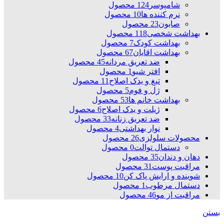
شامپوسر
124 محصول
نرم کننده ها
10 محصول
صابون
23 محصول
بهداشت شخصی
118 محصول
بهداشت کودک
7 محصول
بهداشت اقایان
67 محصول
ضد تعریق مردانه
45 محصول
افتر شیو
1 محصول
تیغ و یدک اصلاح
11 محصول
ژل و فوم
5 محصول
بهداشت خانم ها
53 محصول
ژیلت و یدک اصلاح
6 محصول
ضد تعریق زنانه
33 محصول
نوار بهداشتی
4 محصول
محصولات سلولزی
26 محصول
دستمال توالت
0 محصول
دهان و دندان
35 محصول
مراقبت پوست
31 محصول
شوینده و ارایش پاک کن
10 محصول
دستمال مرطوب
1 محصول
مراقبت از مو
46 محصول
بستن