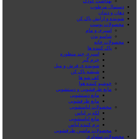
بهداشت کودک
دستمال مرطوب
دهان و دندان
شوینده و ارایش پاک کن
محصولات پوست
اسپری و مام
شامپو بدن
محصولات خانه
پاک کننده ها
اسپری چند منظوره
جرم گیر
شوینده ی فرش و مبل
شیشه پاک کن
کف شو ها
خوشبو کننده هوا
مایع ظرفشویی و دستشویی
مایع دستشویی
مایع ظرفشویی
محصولات لباسشویی
لکه بر لباس
مایع لباسشویی
نرم کننده لباس
محصولات ماشین ظرفشویی
محصولات سلولزی