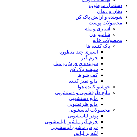
دستمال مرطوب
دهان و دندان
شوینده و ارایش پاک کن
محصولات پوست
اسپری و مام
شامپو بدن
محصولات خانه
پاک کننده ها
اسپری چند منظوره
جرم گیر
شوینده ی فرش و مبل
شیشه پاک کن
کف شو ها
مایع تمیز کننده
خوشبو کننده هوا
مایع ظرفشویی و دستشویی
مایع دستشویی
مایع ظرفشویی
محصولات لباسشویی
پودر لباسشویی
جرم گیر ماشین لباسشویی
قرص ماشین لباسشویی
لکه بر لباس