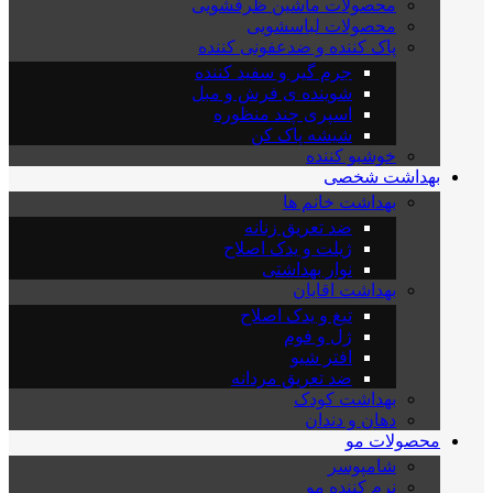
محصولات ماشین ظرفشویی
محصولات لباسشویی
پاک کننده و ضدعفونی کننده
جرم گیر و سفید کننده
شوینده ی فرش و مبل
اسپری چند منظوره
شیشه پاک کن
خوشبو کننده
بهداشت شخصی
بهداشت خانم ها
ضد تعریق زنانه
ژیلت و یدک اصلاح
نوار بهداشتی
بهداشت اقایان
تیغ و یدک اصلاح
ژل و فوم
افتر شیو
ضد تعریق مردانه
بهداشت کودک
دهان و دندان
محصولات مو
شامپوسر
نرم کننده مو