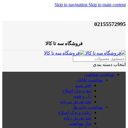
Skip to navigation
Skip to main content
02155572995
فروشگاه سه تا کالا
انتخاب دسته بندی
بهداشت شخصی
بهداشت اقایان
افتر شیو
تیغ و یدک اصلاح
ژل و فوم
ضد تعریق مردانه
بهداشت خانم ها
ژیلت و یدک اصلاح
ضد تعریق زنانه
نوار بهداشتی