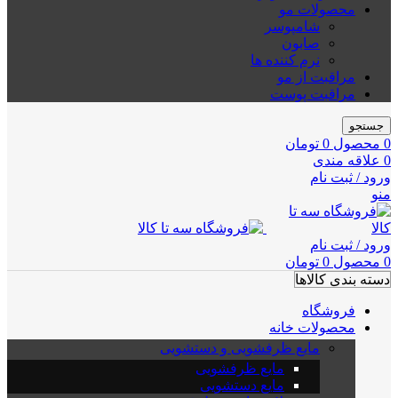
محصولات مو
شامپوسر
صابون
نرم کننده ها
مراقبت از مو
مراقبت پوست
جستجو
0
محصول
0
تومان
0
علاقه مندی
ورود / ثبت نام
منو
ورود / ثبت نام
0
محصول
0
تومان
دسته بندی کالاها
فروشگاه
محصولات خانه
مایع ظرفشویی و دستشویی
مایع ظرفشویی
مایع دستشویی