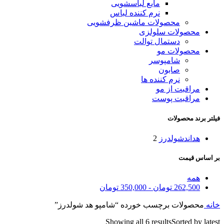
مایع لباسشویی
نرم کننده لباس
محصولات ماشین ظرفشویی
محصولات سلولزی
دستمال توالت
محصولات مو
شامپوسر
صابون
نرم کننده ها
مراقبت از مو
مراقبت پوست
فیلتر برند محصولات
هداندشولدرز
2
بر اساس قیمت
همه
262,500
تومان
-
350,000
تومان
خانه
محصولات برچسب خورده “شامپو هد شولدرز”
Showing all 6 results
Sorted by latest