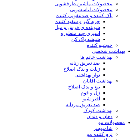
محصولات ماشین ظرفشویی
محصولات لباسشویی
پاک کننده و ضدعفونی کننده
جرم گیر و سفید کننده
شوینده ی فرش و مبل
اسپری چند منظوره
شیشه پاک کن
خوشبو کننده
بهداشت شخصی
بهداشت خانم ها
ضد تعریق زنانه
ژیلت و یدک اصلاح
نوار بهداشتی
بهداشت اقایان
تیغ و یدک اصلاح
ژل و فوم
افتر شیو
ضد تعریق مردانه
بهداشت کودک
دهان و دندان
محصولات مو
شامپوسر
نرم کننده مو