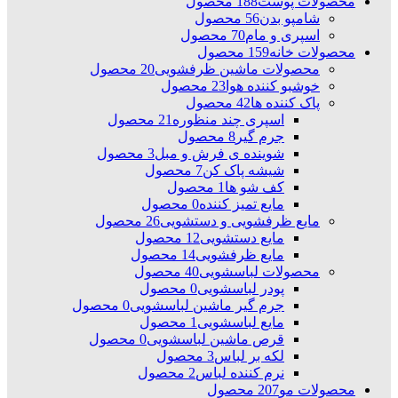
محصولات پوست
188 محصول
شامپو بدن
56 محصول
اسپری و مام
70 محصول
محصولات خانه
159 محصول
محصولات ماشین ظرفشویی
20 محصول
خوشبو کننده هوا
23 محصول
پاک کننده ها
42 محصول
اسپری چند منظوره
21 محصول
جرم گیر
8 محصول
شوینده ی فرش و مبل
3 محصول
شیشه پاک کن
7 محصول
کف شو ها
1 محصول
مایع تمیز کننده
0 محصول
مایع ظرفشویی و دستشویی
26 محصول
مایع دستشویی
12 محصول
مایع ظرفشویی
14 محصول
محصولات لباسشویی
40 محصول
پودر لباسشویی
0 محصول
جرم گیر ماشین لباسشویی
0 محصول
مایع لباسشویی
1 محصول
قرص ماشین لباسشویی
0 محصول
لکه بر لباس
3 محصول
نرم کننده لباس
2 محصول
محصولات مو
207 محصول