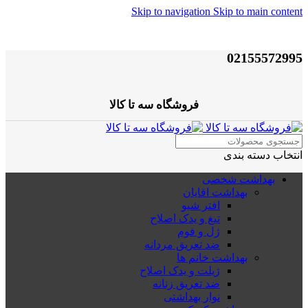
Skip to navigation
Skip to main content
02155572995
فروشگاه سه تا کالا
انتخاب دسته بندی
بهداشت شخصی
بهداشت اقایان
افتر شیو
تیغ و یدک اصلاح
ژل و فوم
ضد تعریق مردانه
بهداشت خانم ها
ژیلت و یدک اصلاح
ضد تعریق زنانه
نوار بهداشتی