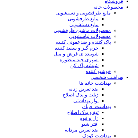
فروشگاه
محصولات خانه
مایع ظرفشویی و دستشویی
مایع ظرفشویی
مایع دستشویی
محصولات ماشین ظرفشویی
محصولات لباسشویی
پاک کننده و ضدعفونی کننده
جرم گیر و سفید کننده
شوینده ی فرش و مبل
اسپری چند منظوره
شیشه پاک کن
خوشبو کننده
بهداشت شخصی
بهداشت خانم ها
ضد تعریق زنانه
ژیلت و یدک اصلاح
نوار بهداشتی
بهداشت اقایان
تیغ و یدک اصلاح
ژل و فوم
افتر شیو
ضد تعریق مردانه
بهداشت کودک