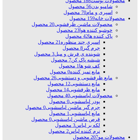
محصولات پوست
188 محصول
شامپو بدن
56 محصول
اسپری و مام
70 محصول
محصولات خانه
159 محصول
محصولات ماشین ظرفشویی
20 محصول
خوشبو کننده هوا
23 محصول
پاک کننده ها
42 محصول
اسپری چند منظوره
21 محصول
جرم گیر
8 محصول
شوینده ی فرش و مبل
3 محصول
شیشه پاک کن
7 محصول
کف شو ها
1 محصول
مایع تمیز کننده
0 محصول
مایع ظرفشویی و دستشویی
26 محصول
مایع دستشویی
12 محصول
مایع ظرفشویی
14 محصول
محصولات لباسشویی
40 محصول
پودر لباسشویی
0 محصول
جرم گیر ماشین لباسشویی
0 محصول
مایع لباسشویی
1 محصول
قرص ماشین لباسشویی
0 محصول
لکه بر لباس
3 محصول
نرم کننده لباس
2 محصول
محصولات مو
207 محصول