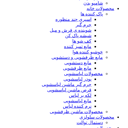
شامپو بدن
محصولات خانه
پاک کننده ها
اسپری چند منظوره
جرم گیر
شوینده ی فرش و مبل
شیشه پاک کن
کف شو ها
مایع تمیز کننده
خوشبو کننده هوا
مایع ظرفشویی و دستشویی
مایع دستشویی
مایع ظرفشویی
محصولات لباسشویی
پودر لباسشویی
جرم گیر ماشین لباسشویی
قرص ماشین لباسشویی
لکه بر لباس
مایع لباسشویی
نرم کننده لباس
محصولات ماشین ظرفشویی
محصولات سلولزی
دستمال توالت
محصولات مو