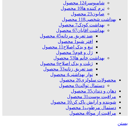
شامپوسر
124 محصول
نرم کننده ها
10 محصول
صابون
23 محصول
بهداشت شخصی
118 محصول
بهداشت کودک
7 محصول
بهداشت اقایان
67 محصول
ضد تعریق مردانه
45 محصول
افتر شیو
1 محصول
تیغ و یدک اصلاح
11 محصول
ژل و فوم
5 محصول
بهداشت خانم ها
53 محصول
ژیلت و یدک اصلاح
6 محصول
ضد تعریق زنانه
33 محصول
نوار بهداشتی
4 محصول
محصولات سلولزی
26 محصول
دستمال توالت
0 محصول
دهان و دندان
35 محصول
مراقبت پوست
31 محصول
شوینده و ارایش پاک کن
10 محصول
دستمال مرطوب
1 محصول
مراقبت از مو
46 محصول
بستن