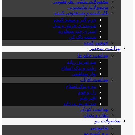
محصولات ماشین ظرفشویی
محصولات لباسشویی
پاک کننده و ضدعفونی کننده
جرم گیر و سفید کننده
شوینده ی فرش و مبل
اسپری چند منظوره
شیشه پاک کن
خوشبو کننده
بهداشت شخصی
بهداشت خانم ها
ضد تعریق زنانه
ژیلت و یدک اصلاح
نوار بهداشتی
بهداشت اقایان
تیغ و یدک اصلاح
ژل و فوم
افتر شیو
ضد تعریق مردانه
بهداشت کودک
دهان و دندان
محصولات مو
شامپوسر
نرم کننده مو