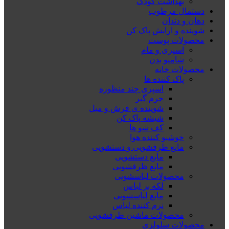
بهداشت کودک
دستمال مرطوب
دهان و دندان
شوینده و ارایش پاک کن
محصولات پوست
اسپری و مام
شامپو بدن
محصولات خانه
پاک کننده ها
اسپری چند منظوره
جرم گیر
شوینده ی فرش و مبل
شیشه پاک کن
کف شو ها
خوشبو کننده هوا
مایع ظرفشویی و دستشویی
مایع دستشویی
مایع ظرفشویی
محصولات لباسشویی
لکه بر لباس
مایع لباسشویی
نرم کننده لباس
محصولات ماشین ظرفشویی
محصولات سلولزی