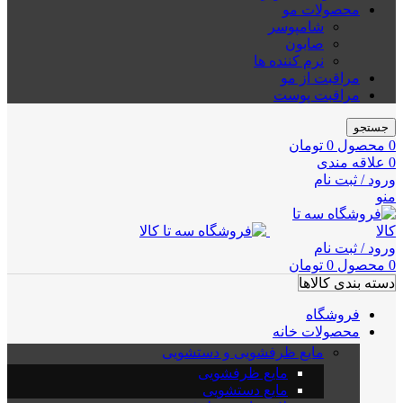
محصولات مو
شامپوسر
صابون
نرم کننده ها
مراقبت از مو
مراقبت پوست
جستجو
0
محصول
0
تومان
0
علاقه مندی
ورود / ثبت نام
منو
ورود / ثبت نام
0
محصول
0
تومان
دسته بندی کالاها
فروشگاه
محصولات خانه
مایع ظرفشویی و دستشویی
مایع ظرفشویی
مایع دستشویی