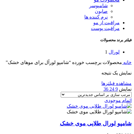
شامپوسر
صابون
نرم کننده ها
مراقبت از مو
مراقبت پوست
فیلتر برند محصولات
لورال
1
خانه
محصولات برچسب خورده “شامپو لورآل برای موهای خشک”
نمایش یک نتیجه
مشاهده فیلترها
نمایش
9
24
36
اتمام موجودی
شامپو لورال طلایی موی خشک