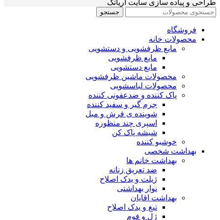
طراحی و پیاده سازی سایت آریاتک
جستجو
فروشگاه
محصولات خانه
مایع ظرفشویی و دستشویی
مایع ظرفشویی
مایع دستشویی
محصولات ماشین ظرفشویی
محصولات لباسشویی
پاک کننده و ضدعفونی کننده
جرم گیر و سفید کننده
شوینده ی فرش و مبل
اسپری چند منظوره
شیشه پاک کن
خوشبو کننده
بهداشت شخصی
بهداشت خانم ها
ضد تعریق زنانه
ژیلت و یدک اصلاح
نوار بهداشتی
بهداشت اقایان
تیغ و یدک اصلاح
ژل و فوم