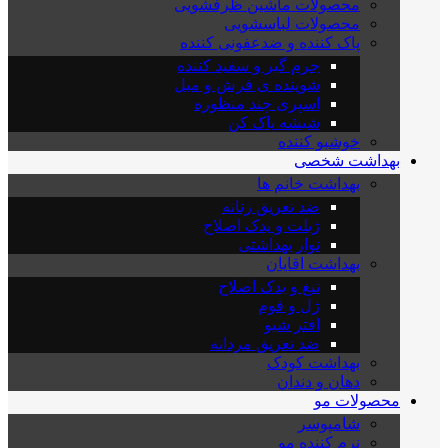
محصولات ماشین ظرفشویی
محصولات لباسشویی
پاک کننده و ضدعفونی کننده
جرم گیر و سفید کننده
شوینده ی فرش و مبل
اسپری چند منظوره
شیشه پاک کن
خوشبو کننده
بهداشت شخصی
بهداشت خانم ها
ضد تعریق زنانه
ژیلت و یدک اصلاح
نوار بهداشتی
بهداشت اقایان
تیغ و یدک اصلاح
ژل و فوم
افتر شیو
ضد تعریق مردانه
بهداشت کودک
دهان و دندان
محصولات مو
شامپوسر
نرم کننده مو