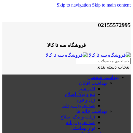
Skip to navigation
Skip to main content
02155572995
فروشگاه سه تا کالا
انتخاب دسته بندی
بهداشت شخصی
بهداشت اقایان
افتر شیو
تیغ و یدک اصلاح
ژل و فوم
ضد تعریق مردانه
بهداشت خانم ها
ژیلت و یدک اصلاح
ضد تعریق زنانه
نوار بهداشتی