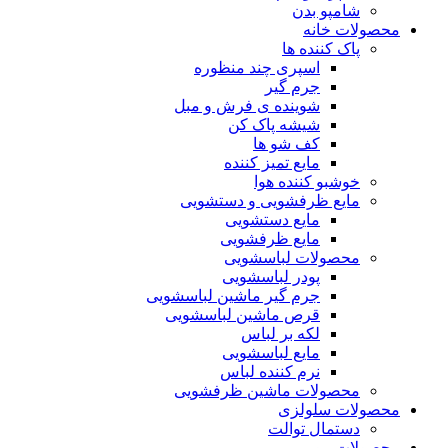
شامپو بدن
محصولات خانه
پاک کننده ها
اسپری چند منظوره
جرم گیر
شوینده ی فرش و مبل
شیشه پاک کن
کف شو ها
مایع تمیز کننده
خوشبو کننده هوا
مایع ظرفشویی و دستشویی
مایع دستشویی
مایع ظرفشویی
محصولات لباسشویی
پودر لباسشویی
جرم گیر ماشین لباسشویی
قرص ماشین لباسشویی
لکه بر لباس
مایع لباسشویی
نرم کننده لباس
محصولات ماشین ظرفشویی
محصولات سلولزی
دستمال توالت
محصولات مو