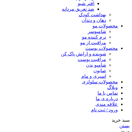
افتر شیو
ضد تعریق مردانه
بهداشت کودک
دهان و دندان
محصولات مو
شامپوسر
نرم کننده مو
مراقبت از مو
محصولات پوست
شوینده و ارایش پاک کن
مراقبت پوست
شامپو بدن
صابون
اسپری و مام
محصولات سلولزی
وبلاگ
تماس با ما
درباره ی ما
علاقه مندی
ورود / ثبت نام
سبد خرید
بستن
ورود