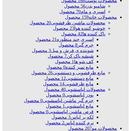
محصولات پوست
188 محصول
شامپو بدن
56 محصول
اسپری و مام
70 محصول
محصولات خانه
159 محصول
محصولات ماشین ظرفشویی
20 محصول
خوشبو کننده هوا
23 محصول
پاک کننده ها
42 محصول
اسپری چند منظوره
21 محصول
جرم گیر
8 محصول
شوینده ی فرش و مبل
3 محصول
شیشه پاک کن
7 محصول
کف شو ها
1 محصول
مایع تمیز کننده
0 محصول
مایع ظرفشویی و دستشویی
26 محصول
مایع دستشویی
12 محصول
مایع ظرفشویی
14 محصول
محصولات لباسشویی
40 محصول
پودر لباسشویی
0 محصول
جرم گیر ماشین لباسشویی
0 محصول
مایع لباسشویی
1 محصول
قرص ماشین لباسشویی
0 محصول
لکه بر لباس
3 محصول
نرم کننده لباس
2 محصول
محصولات مو
207 محصول