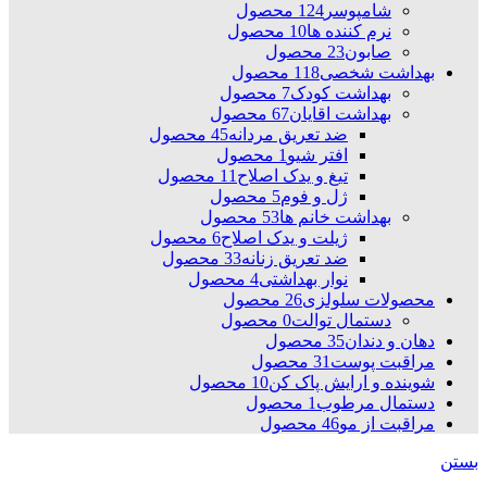
شامپوسر
124 محصول
نرم کننده ها
10 محصول
صابون
23 محصول
بهداشت شخصی
118 محصول
بهداشت کودک
7 محصول
بهداشت اقایان
67 محصول
ضد تعریق مردانه
45 محصول
افتر شیو
1 محصول
تیغ و یدک اصلاح
11 محصول
ژل و فوم
5 محصول
بهداشت خانم ها
53 محصول
ژیلت و یدک اصلاح
6 محصول
ضد تعریق زنانه
33 محصول
نوار بهداشتی
4 محصول
محصولات سلولزی
26 محصول
دستمال توالت
0 محصول
دهان و دندان
35 محصول
مراقبت پوست
31 محصول
شوینده و ارایش پاک کن
10 محصول
دستمال مرطوب
1 محصول
مراقبت از مو
46 محصول
بستن