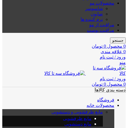
محصولات مو
شامپوسر
صابون
نرم کننده ها
مراقبت از مو
مراقبت پوست
جستجو
0
محصول
0
تومان
0
علاقه مندی
ورود / ثبت نام
منو
ورود / ثبت نام
0
محصول
0
تومان
دسته بندی کالاها
فروشگاه
محصولات خانه
مایع ظرفشویی و دستشویی
مایع ظرفشویی
مایع دستشویی