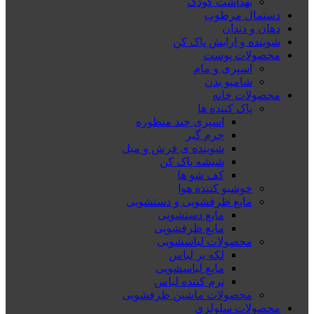
بهداشت کودک
دستمال مرطوب
دهان و دندان
شوینده و ارایش پاک کن
محصولات پوست
اسپری و مام
شامپو بدن
محصولات خانه
پاک کننده ها
اسپری چند منظوره
جرم گیر
شوینده ی فرش و مبل
شیشه پاک کن
کف شو ها
خوشبو کننده هوا
مایع ظرفشویی و دستشویی
مایع دستشویی
مایع ظرفشویی
محصولات لباسشویی
لکه بر لباس
مایع لباسشویی
نرم کننده لباس
محصولات ماشین ظرفشویی
محصولات سلولزی