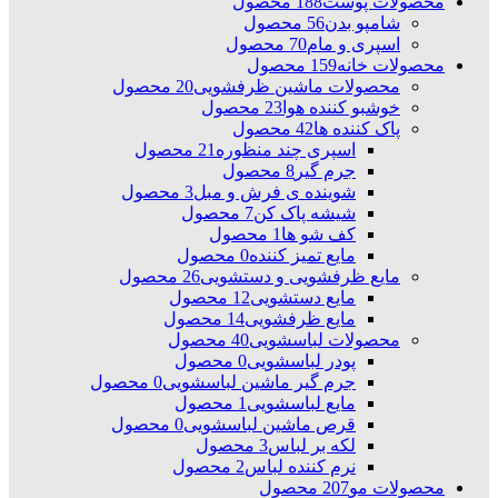
محصولات پوست
188 محصول
شامپو بدن
56 محصول
اسپری و مام
70 محصول
محصولات خانه
159 محصول
محصولات ماشین ظرفشویی
20 محصول
خوشبو کننده هوا
23 محصول
پاک کننده ها
42 محصول
اسپری چند منظوره
21 محصول
جرم گیر
8 محصول
شوینده ی فرش و مبل
3 محصول
شیشه پاک کن
7 محصول
کف شو ها
1 محصول
مایع تمیز کننده
0 محصول
مایع ظرفشویی و دستشویی
26 محصول
مایع دستشویی
12 محصول
مایع ظرفشویی
14 محصول
محصولات لباسشویی
40 محصول
پودر لباسشویی
0 محصول
جرم گیر ماشین لباسشویی
0 محصول
مایع لباسشویی
1 محصول
قرص ماشین لباسشویی
0 محصول
لکه بر لباس
3 محصول
نرم کننده لباس
2 محصول
محصولات مو
207 محصول