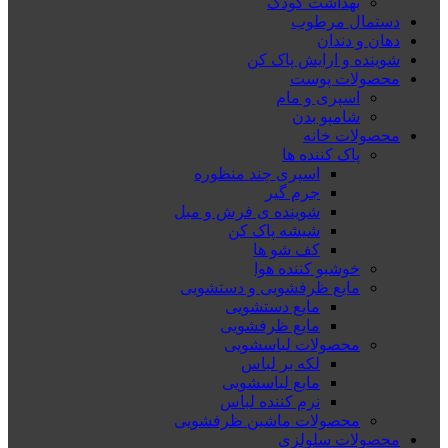
بهداشت کودک
دستمال مرطوب
دهان و دندان
شوینده و ارایش پاک کن
محصولات پوست
اسپری و مام
شامپو بدن
محصولات خانه
پاک کننده ها
اسپری چند منظوره
جرم گیر
شوینده ی فرش و مبل
شیشه پاک کن
کف شو ها
خوشبو کننده هوا
مایع ظرفشویی و دستشویی
مایع دستشویی
مایع ظرفشویی
محصولات لباسشویی
لکه بر لباس
مایع لباسشویی
نرم کننده لباس
محصولات ماشین ظرفشویی
محصولات سلولزی