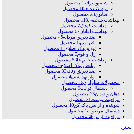
شامپوسر
124 محصول
نرم کننده ها
10 محصول
صابون
23 محصول
بهداشت شخصی
118 محصول
بهداشت کودک
7 محصول
بهداشت اقایان
67 محصول
ضد تعریق مردانه
45 محصول
افتر شیو
1 محصول
تیغ و یدک اصلاح
11 محصول
ژل و فوم
5 محصول
بهداشت خانم ها
53 محصول
ژیلت و یدک اصلاح
6 محصول
ضد تعریق زنانه
33 محصول
نوار بهداشتی
4 محصول
محصولات سلولزی
26 محصول
دستمال توالت
0 محصول
دهان و دندان
35 محصول
مراقبت پوست
31 محصول
شوینده و ارایش پاک کن
10 محصول
دستمال مرطوب
1 محصول
مراقبت از مو
46 محصول
بستن