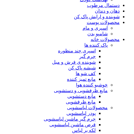
دستمال مرطوب
دهان و دندان
شوینده و ارایش پاک کن
محصولات پوست
اسپری و مام
شامپو بدن
محصولات خانه
پاک کننده ها
اسپری چند منظوره
جرم گیر
شوینده ی فرش و مبل
شیشه پاک کن
کف شو ها
مایع تمیز کننده
خوشبو کننده هوا
مایع ظرفشویی و دستشویی
مایع دستشویی
مایع ظرفشویی
محصولات لباسشویی
پودر لباسشویی
جرم گیر ماشین لباسشویی
قرص ماشین لباسشویی
لکه بر لباس