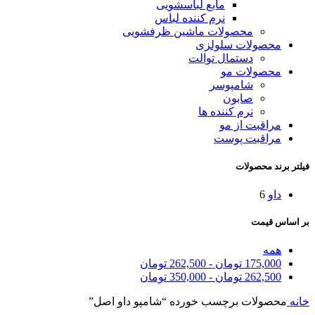
مایع لباسشویی
نرم کننده لباس
محصولات ماشین ظرفشویی
محصولات سلولزی
دستمال توالت
محصولات مو
شامپوسر
صابون
نرم کننده ها
مراقبت از مو
مراقبت پوست
فیلتر برند محصولات
داو
6
بر اساس قیمت
همه
175,000
تومان
-
262,500
تومان
262,500
تومان
-
350,000
تومان
خانه
محصولات برچسب خورده “شامپو داو اصل”