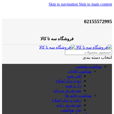
Skip to navigation
Skip to main content
02155572995
فروشگاه سه تا کالا
انتخاب دسته بندی
بهداشت شخصی
بهداشت اقایان
افتر شیو
تیغ و یدک اصلاح
ژل و فوم
ضد تعریق مردانه
بهداشت خانم ها
ژیلت و یدک اصلاح
ضد تعریق زنانه
نوار بهداشتی