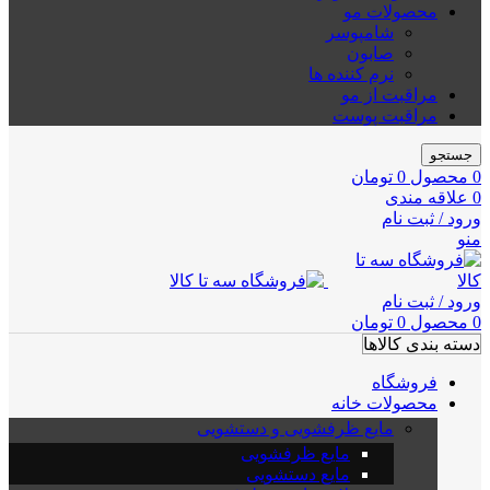
محصولات مو
شامپوسر
صابون
نرم کننده ها
مراقبت از مو
مراقبت پوست
جستجو
0
محصول
0
تومان
0
علاقه مندی
ورود / ثبت نام
منو
ورود / ثبت نام
0
محصول
0
تومان
دسته بندی کالاها
فروشگاه
محصولات خانه
مایع ظرفشویی و دستشویی
مایع ظرفشویی
مایع دستشویی