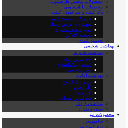
محصولات ماشین ظرفشویی
محصولات لباسشویی
پاک کننده و ضدعفونی کننده
جرم گیر و سفید کننده
شوینده ی فرش و مبل
اسپری چند منظوره
شیشه پاک کن
خوشبو کننده
بهداشت شخصی
بهداشت خانم ها
ضد تعریق زنانه
ژیلت و یدک اصلاح
نوار بهداشتی
بهداشت اقایان
تیغ و یدک اصلاح
ژل و فوم
افتر شیو
ضد تعریق مردانه
بهداشت کودک
دهان و دندان
محصولات مو
شامپوسر
نرم کننده مو