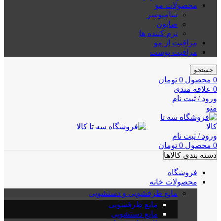
محصولات مو
شامپوسر
صابون
نرم کننده ها
مراقبت از مو
مراقبت پوست
جستجو
0
محصول
0
تومان
0
علاقه مندی
ورود / ثبت نام
منو
ورود / ثبت نام
0
محصول
0
تومان
دسته بندی کالاها
فروشگاه
محصولات خانه
مایع ظرفشویی و دستشویی
مایع ظرفشویی
مایع دستشویی