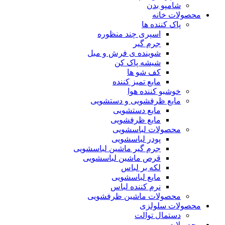
شامپو بدن
محصولات خانه
پاک کننده ها
اسپری چند منظوره
جرم گیر
شوینده ی فرش و مبل
شیشه پاک کن
کف شو ها
مایع تمیز کننده
خوشبو کننده هوا
مایع ظرفشویی و دستشویی
مایع دستشویی
مایع ظرفشویی
محصولات لباسشویی
پودر لباسشویی
جرم گیر ماشین لباسشویی
قرص ماشین لباسشویی
لکه بر لباس
مایع لباسشویی
نرم کننده لباس
محصولات ماشین ظرفشویی
محصولات سلولزی
دستمال توالت
محصولات مو