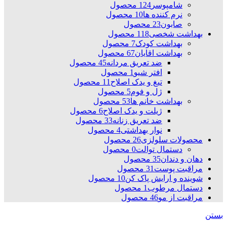
شامپوسر
124 محصول
نرم کننده ها
10 محصول
صابون
23 محصول
بهداشت شخصی
118 محصول
بهداشت کودک
7 محصول
بهداشت اقایان
67 محصول
ضد تعریق مردانه
45 محصول
افتر شیو
1 محصول
تیغ و یدک اصلاح
11 محصول
ژل و فوم
5 محصول
بهداشت خانم ها
53 محصول
ژیلت و یدک اصلاح
6 محصول
ضد تعریق زنانه
33 محصول
نوار بهداشتی
4 محصول
محصولات سلولزی
26 محصول
دستمال توالت
0 محصول
دهان و دندان
35 محصول
مراقبت پوست
31 محصول
شوینده و ارایش پاک کن
10 محصول
دستمال مرطوب
1 محصول
مراقبت از مو
46 محصول
بستن