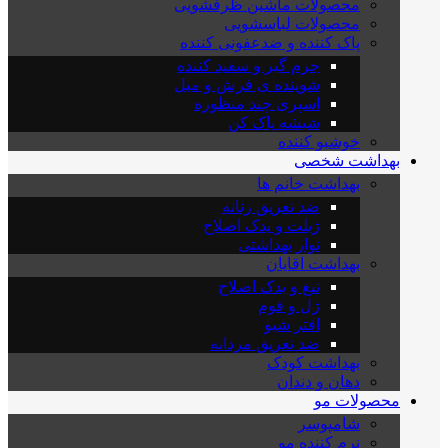
محصولات ماشین ظرفشویی
محصولات لباسشویی
پاک کننده و ضدعفونی کننده
جرم گیر و سفید کننده
شوینده ی فرش و مبل
اسپری چند منظوره
شیشه پاک کن
خوشبو کننده
بهداشت شخصی
بهداشت خانم ها
ضد تعریق زنانه
ژیلت و یدک اصلاح
نوار بهداشتی
بهداشت اقایان
تیغ و یدک اصلاح
ژل و فوم
افتر شیو
ضد تعریق مردانه
بهداشت کودک
دهان و دندان
محصولات مو
شامپوسر
نرم کننده مو