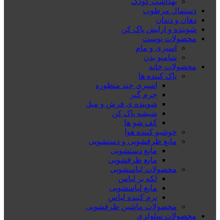
بهداشت کودک
دستمال مرطوب
دهان و دندان
شوینده و ارایش پاک کن
محصولات پوست
اسپری و مام
شامپو بدن
محصولات خانه
پاک کننده ها
اسپری چند منظوره
جرم گیر
شوینده ی فرش و مبل
شیشه پاک کن
کف شو ها
خوشبو کننده هوا
مایع ظرفشویی و دستشویی
مایع دستشویی
مایع ظرفشویی
محصولات لباسشویی
لکه بر لباس
مایع لباسشویی
نرم کننده لباس
محصولات ماشین ظرفشویی
محصولات سلولزی