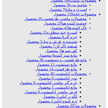
محصولات پوست
188 محصول
شامپو بدن
56 محصول
اسپری و مام
70 محصول
محصولات خانه
159 محصول
محصولات ماشین ظرفشویی
20 محصول
خوشبو کننده هوا
23 محصول
پاک کننده ها
42 محصول
اسپری چند منظوره
21 محصول
جرم گیر
8 محصول
شوینده ی فرش و مبل
3 محصول
شیشه پاک کن
7 محصول
کف شو ها
1 محصول
مایع تمیز کننده
0 محصول
مایع ظرفشویی و دستشویی
26 محصول
مایع دستشویی
12 محصول
مایع ظرفشویی
14 محصول
محصولات لباسشویی
40 محصول
پودر لباسشویی
0 محصول
جرم گیر ماشین لباسشویی
0 محصول
مایع لباسشویی
1 محصول
قرص ماشین لباسشویی
0 محصول
لکه بر لباس
3 محصول
نرم کننده لباس
2 محصول
محصولات مو
207 محصول