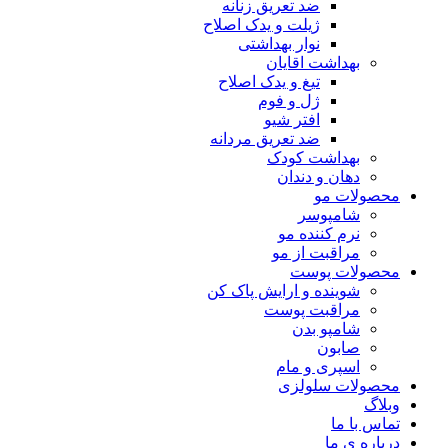
ضد تعریق زنانه
ژیلت و یدک اصلاح
نوار بهداشتی
بهداشت اقایان
تیغ و یدک اصلاح
ژل و فوم
افتر شیو
ضد تعریق مردانه
بهداشت کودک
دهان و دندان
محصولات مو
شامپوسر
نرم کننده مو
مراقبت از مو
محصولات پوست
شوینده و ارایش پاک کن
مراقبت پوست
شامپو بدن
صابون
اسپری و مام
محصولات سلولزی
وبلاگ
تماس با ما
درباره ی ما