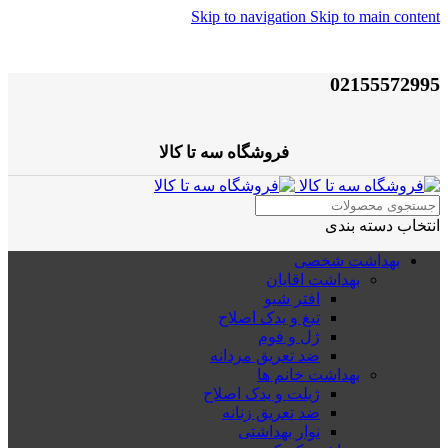
Skip to navigation
Skip to main content
02155572995
فروشگاه سه تا کالا
انتخاب دسته بندی
بهداشت شخصی
بهداشت اقایان
افتر شیو
تیغ و یدک اصلاح
ژل و فوم
ضد تعریق مردانه
بهداشت خانم ها
ژیلت و یدک اصلاح
ضد تعریق زنانه
نوار بهداشتی