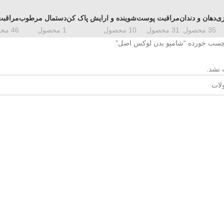
زی
دهان و دندان
مراقبت پوست
شوینده و ارایش پاک کن
دستمال مرطوب
مراقبت
35 محصول
31 محصول
10 محصول
1 محصول
46 محصول
سب خورده “شامپو بدن لوکس اصل”
 نشد.