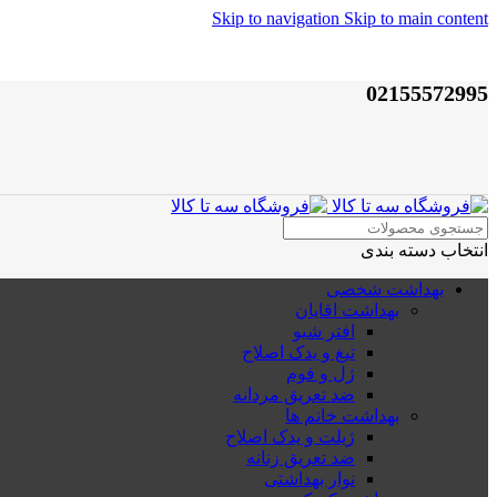
Skip to navigation
Skip to main content
02155572995
انتخاب دسته بندی
بهداشت شخصی
بهداشت اقایان
افتر شیو
تیغ و یدک اصلاح
ژل و فوم
ضد تعریق مردانه
بهداشت خانم ها
ژیلت و یدک اصلاح
ضد تعریق زنانه
نوار بهداشتی