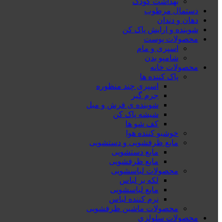
بهداشت کودک
دستمال مرطوب
دهان و دندان
شوینده و ارایش پاک کن
محصولات پوست
اسپری و مام
شامپو بدن
محصولات خانه
پاک کننده ها
اسپری چند منظوره
جرم گیر
شوینده ی فرش و مبل
شیشه پاک کن
کف شو ها
خوشبو کننده هوا
مایع ظرفشویی و دستشویی
مایع دستشویی
مایع ظرفشویی
محصولات لباسشویی
لکه بر لباس
مایع لباسشویی
نرم کننده لباس
محصولات ماشین ظرفشویی
محصولات سلولزی