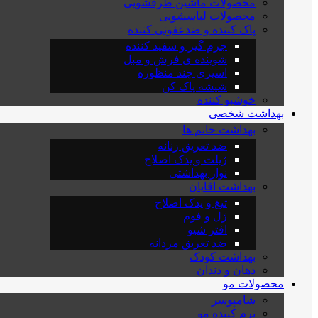
محصولات ماشین ظرفشویی
محصولات لباسشویی
پاک کننده و ضدعفونی کننده
جرم گیر و سفید کننده
شوینده ی فرش و مبل
اسپری چند منظوره
شیشه پاک کن
خوشبو کننده
بهداشت شخصی
بهداشت خانم ها
ضد تعریق زنانه
ژیلت و یدک اصلاح
نوار بهداشتی
بهداشت اقایان
تیغ و یدک اصلاح
ژل و فوم
افتر شیو
ضد تعریق مردانه
بهداشت کودک
دهان و دندان
محصولات مو
شامپوسر
نرم کننده مو