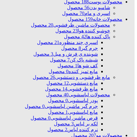
محصولات پوست
188 محصول
شامپو بدن
56 محصول
اسپری و مام
70 محصول
محصولات خانه
159 محصول
محصولات ماشین ظرفشویی
20 محصول
خوشبو کننده هوا
23 محصول
پاک کننده ها
42 محصول
اسپری چند منظوره
21 محصول
جرم گیر
8 محصول
شوینده ی فرش و مبل
3 محصول
شیشه پاک کن
7 محصول
کف شو ها
1 محصول
مایع تمیز کننده
0 محصول
مایع ظرفشویی و دستشویی
26 محصول
مایع دستشویی
12 محصول
مایع ظرفشویی
14 محصول
محصولات لباسشویی
40 محصول
پودر لباسشویی
0 محصول
جرم گیر ماشین لباسشویی
0 محصول
مایع لباسشویی
1 محصول
قرص ماشین لباسشویی
0 محصول
لکه بر لباس
3 محصول
نرم کننده لباس
2 محصول
محصولات مو
207 محصول