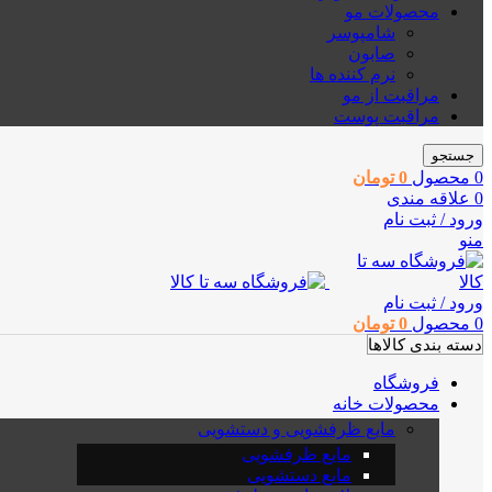
محصولات مو
شامپوسر
صابون
نرم کننده ها
مراقبت از مو
مراقبت پوست
جستجو
0
محصول
0
تومان
0
علاقه مندی
ورود / ثبت نام
منو
ورود / ثبت نام
0
محصول
0
تومان
دسته بندی کالاها
فروشگاه
محصولات خانه
مایع ظرفشویی و دستشویی
مایع ظرفشویی
مایع دستشویی