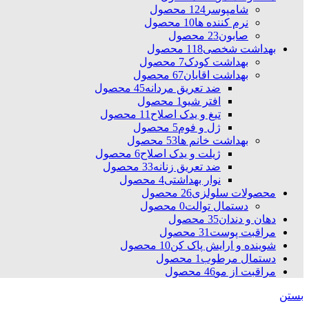
شامپوسر
124 محصول
نرم کننده ها
10 محصول
صابون
23 محصول
بهداشت شخصی
118 محصول
بهداشت کودک
7 محصول
بهداشت اقایان
67 محصول
ضد تعریق مردانه
45 محصول
افتر شیو
1 محصول
تیغ و یدک اصلاح
11 محصول
ژل و فوم
5 محصول
بهداشت خانم ها
53 محصول
ژیلت و یدک اصلاح
6 محصول
ضد تعریق زنانه
33 محصول
نوار بهداشتی
4 محصول
محصولات سلولزی
26 محصول
دستمال توالت
0 محصول
دهان و دندان
35 محصول
مراقبت پوست
31 محصول
شوینده و ارایش پاک کن
10 محصول
دستمال مرطوب
1 محصول
مراقبت از مو
46 محصول
بستن