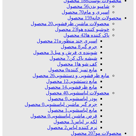
محصولات پوست
188 محصول
شامپو بدن
56 محصول
اسپری و مام
70 محصول
محصولات خانه
159 محصول
محصولات ماشین ظرفشویی
20 محصول
خوشبو کننده هوا
23 محصول
پاک کننده ها
42 محصول
اسپری چند منظوره
21 محصول
جرم گیر
8 محصول
شوینده ی فرش و مبل
3 محصول
شیشه پاک کن
7 محصول
کف شو ها
1 محصول
مایع تمیز کننده
0 محصول
مایع ظرفشویی و دستشویی
26 محصول
مایع دستشویی
12 محصول
مایع ظرفشویی
14 محصول
محصولات لباسشویی
40 محصول
پودر لباسشویی
0 محصول
جرم گیر ماشین لباسشویی
0 محصول
مایع لباسشویی
1 محصول
قرص ماشین لباسشویی
0 محصول
لکه بر لباس
3 محصول
نرم کننده لباس
2 محصول
محصولات مو
207 محصول