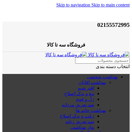
Skip to navigation
Skip to main content
02155572995
فروشگاه سه تا کالا
انتخاب دسته بندی
بهداشت شخصی
بهداشت اقایان
افتر شیو
تیغ و یدک اصلاح
ژل و فوم
ضد تعریق مردانه
بهداشت خانم ها
ژیلت و یدک اصلاح
ضد تعریق زنانه
نوار بهداشتی