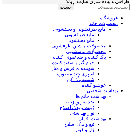
طراحی و پیاده سازی سایت آریاتک
جستجو
فروشگاه
محصولات خانه
مایع ظرفشویی و دستشویی
مایع ظرفشویی
مایع دستشویی
محصولات ماشین ظرفشویی
محصولات لباسشویی
پاک کننده و ضدعفونی کننده
جرم گیر و سفید کننده
شوینده ی فرش و مبل
اسپری چند منظوره
شیشه پاک کن
خوشبو کننده
بهداشت شخصی
بهداشت خانم ها
ضد تعریق زنانه
ژیلت و یدک اصلاح
نوار بهداشتی
بهداشت اقایان
تیغ و یدک اصلاح
ژل و فوم