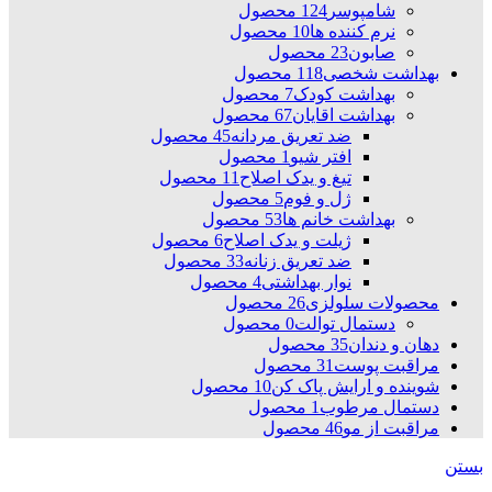
شامپوسر
124 محصول
نرم کننده ها
10 محصول
صابون
23 محصول
بهداشت شخصی
118 محصول
بهداشت کودک
7 محصول
بهداشت اقایان
67 محصول
ضد تعریق مردانه
45 محصول
افتر شیو
1 محصول
تیغ و یدک اصلاح
11 محصول
ژل و فوم
5 محصول
بهداشت خانم ها
53 محصول
ژیلت و یدک اصلاح
6 محصول
ضد تعریق زنانه
33 محصول
نوار بهداشتی
4 محصول
محصولات سلولزی
26 محصول
دستمال توالت
0 محصول
دهان و دندان
35 محصول
مراقبت پوست
31 محصول
شوینده و ارایش پاک کن
10 محصول
دستمال مرطوب
1 محصول
مراقبت از مو
46 محصول
بستن