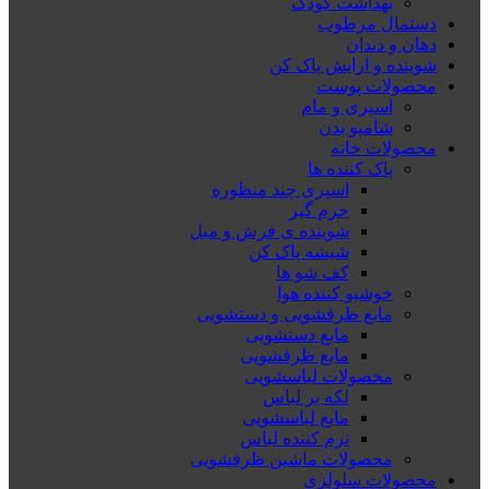
بهداشت کودک
دستمال مرطوب
دهان و دندان
شوینده و ارایش پاک کن
محصولات پوست
اسپری و مام
شامپو بدن
محصولات خانه
پاک کننده ها
اسپری چند منظوره
جرم گیر
شوینده ی فرش و مبل
شیشه پاک کن
کف شو ها
خوشبو کننده هوا
مایع ظرفشویی و دستشویی
مایع دستشویی
مایع ظرفشویی
محصولات لباسشویی
لکه بر لباس
مایع لباسشویی
نرم کننده لباس
محصولات ماشین ظرفشویی
محصولات سلولزی