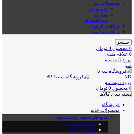
محصولات مو
شامپوسر
صابون
نرم کننده ها
مراقبت از مو
مراقبت پوست
جستجو
0
محصول
0
تومان
0
علاقه مندی
ورود / ثبت نام
منو
ورود / ثبت نام
0
محصول
0
تومان
دسته بندی کالاها
فروشگاه
محصولات خانه
مایع ظرفشویی و دستشویی
مایع ظرفشویی
مایع دستشویی