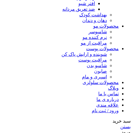
افتر شیو
ضد تعریق مردانه
بهداشت کودک
دهان و دندان
محصولات مو
شامپوسر
نرم کننده مو
مراقبت از مو
محصولات پوست
شوینده و ارایش پاک کن
مراقبت پوست
شامپو بدن
صابون
اسپری و مام
محصولات سلولزی
وبلاگ
تماس با ما
درباره ی ما
علاقه مندی
ورود / ثبت نام
سبد خرید
بستن
ورود