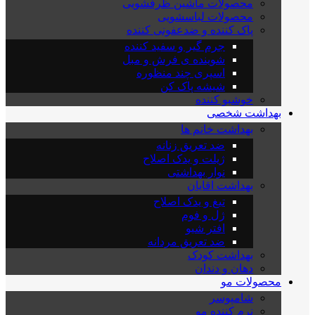
محصولات ماشین ظرفشویی
محصولات لباسشویی
پاک کننده و ضدعفونی کننده
جرم گیر و سفید کننده
شوینده ی فرش و مبل
اسپری چند منظوره
شیشه پاک کن
خوشبو کننده
بهداشت شخصی
بهداشت خانم ها
ضد تعریق زنانه
ژیلت و یدک اصلاح
نوار بهداشتی
بهداشت اقایان
تیغ و یدک اصلاح
ژل و فوم
افتر شیو
ضد تعریق مردانه
بهداشت کودک
دهان و دندان
محصولات مو
شامپوسر
نرم کننده مو