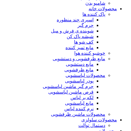
شامپو بدن
محصولات خانه
پاک کننده ها
اسپری چند منظوره
جرم گیر
شوینده ی فرش و مبل
شیشه پاک کن
کف شو ها
مایع تمیز کننده
خوشبو کننده هوا
مایع ظرفشویی و دستشویی
مایع دستشویی
مایع ظرفشویی
محصولات لباسشویی
پودر لباسشویی
جرم گیر ماشین لباسشویی
قرص ماشین لباسشویی
لکه بر لباس
مایع لباسشویی
نرم کننده لباس
محصولات ماشین ظرفشویی
محصولات سلولزی
دستمال توالت
محصولات مو