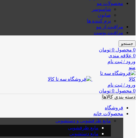
محصولات مو
شامپوسر
صابون
نرم کننده ها
مراقبت از مو
مراقبت پوست
جستجو
0
محصول
0
تومان
0
علاقه مندی
ورود / ثبت نام
منو
ورود / ثبت نام
0
محصول
0
تومان
دسته بندی کالاها
فروشگاه
محصولات خانه
مایع ظرفشویی و دستشویی
مایع ظرفشویی
مایع دستشویی