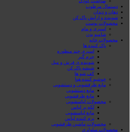
بهداشت کودک
دستمال مرطوب
دهان و دندان
شوینده و ارایش پاک کن
محصولات پوست
اسپری و مام
شامپو بدن
محصولات خانه
پاک کننده ها
اسپری چند منظوره
جرم گیر
شوینده ی فرش و مبل
شیشه پاک کن
کف شو ها
خوشبو کننده هوا
مایع ظرفشویی و دستشویی
مایع دستشویی
مایع ظرفشویی
محصولات لباسشویی
لکه بر لباس
مایع لباسشویی
نرم کننده لباس
محصولات ماشین ظرفشویی
محصولات سلولزی