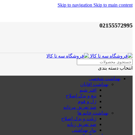
Skip to navigation
Skip to main content
02155572995
انتخاب دسته بندی
بهداشت شخصی
بهداشت اقایان
افتر شیو
تیغ و یدک اصلاح
ژل و فوم
ضد تعریق مردانه
بهداشت خانم ها
ژیلت و یدک اصلاح
ضد تعریق زنانه
نوار بهداشتی