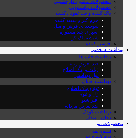
محصولات ماشین ظرفشویی
محصولات لباسشویی
پاک کننده و ضدعفونی کننده
جرم گیر و سفید کننده
شوینده ی فرش و مبل
اسپری چند منظوره
شیشه پاک کن
خوشبو کننده
بهداشت شخصی
بهداشت خانم ها
ضد تعریق زنانه
ژیلت و یدک اصلاح
نوار بهداشتی
بهداشت اقایان
تیغ و یدک اصلاح
ژل و فوم
افتر شیو
ضد تعریق مردانه
بهداشت کودک
دهان و دندان
محصولات مو
شامپوسر
نرم کننده مو