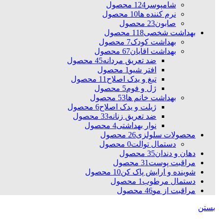
شامپوسر
124 محصول
نرم کننده ها
10 محصول
صابون
23 محصول
بهداشت شخصی
118 محصول
بهداشت کودک
7 محصول
بهداشت اقایان
67 محصول
ضد تعریق مردانه
45 محصول
افتر شیو
1 محصول
تیغ و یدک اصلاح
11 محصول
ژل و فوم
5 محصول
بهداشت خانم ها
53 محصول
ژیلت و یدک اصلاح
6 محصول
ضد تعریق زنانه
33 محصول
نوار بهداشتی
4 محصول
محصولات سلولزی
26 محصول
دستمال توالت
0 محصول
دهان و دندان
35 محصول
مراقبت پوست
31 محصول
شوینده و ارایش پاک کن
10 محصول
دستمال مرطوب
1 محصول
مراقبت از مو
46 محصول
بستن