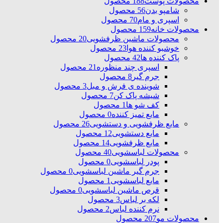
محصولات پوست
188 محصول
شامپو بدن
56 محصول
اسپری و مام
70 محصول
محصولات خانه
159 محصول
محصولات ماشین ظرفشویی
20 محصول
خوشبو کننده هوا
23 محصول
پاک کننده ها
42 محصول
اسپری چند منظوره
21 محصول
جرم گیر
8 محصول
شوینده ی فرش و مبل
3 محصول
شیشه پاک کن
7 محصول
کف شو ها
1 محصول
مایع تمیز کننده
0 محصول
مایع ظرفشویی و دستشویی
26 محصول
مایع دستشویی
12 محصول
مایع ظرفشویی
14 محصول
محصولات لباسشویی
40 محصول
پودر لباسشویی
0 محصول
جرم گیر ماشین لباسشویی
0 محصول
مایع لباسشویی
1 محصول
قرص ماشین لباسشویی
0 محصول
لکه بر لباس
3 محصول
نرم کننده لباس
2 محصول
محصولات مو
207 محصول