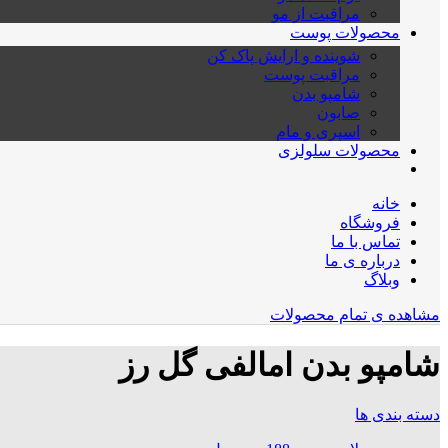
مراقبت از مو
محصولات پوست
شوینده و ارایش پاک کن
مراقبت پوست
شامپو بدن
صابون
اسپری و مام
محصولات سلولزی
خانه
فروشگاه
تماس با ما
درباره ی ما
وبلاگ
مشاهده ی تمام محصولات
شامپو بدن امالفی گل رز
دسته بندی ها