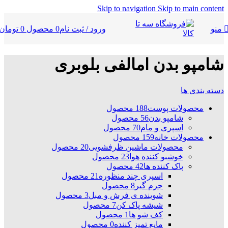
Skip to navigation
Skip to main content
ورود / ثبت نام
0
محصول
0
تومان
منو
شامپو بدن امالفی بلوبری
دسته بندی ها
محصولات پوست
188 محصول
شامپو بدن
56 محصول
اسپری و مام
70 محصول
محصولات خانه
159 محصول
محصولات ماشین ظرفشویی
20 محصول
خوشبو کننده هوا
23 محصول
پاک کننده ها
42 محصول
اسپری چند منظوره
21 محصول
جرم گیر
8 محصول
شوینده ی فرش و مبل
3 محصول
شیشه پاک کن
7 محصول
کف شو ها
1 محصول
مایع تمیز کننده
0 محصول