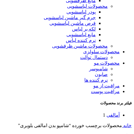
مایع ظرفشویی
محصولات لباسشویی
پودر لباسشویی
جرم گیر ماشین لباسشویی
قرص ماشین لباسشویی
لکه بر لباس
مایع لباسشویی
نرم کننده لباس
محصولات ماشین ظرفشویی
محصولات سلولزی
دستمال توالت
محصولات مو
شامپوسر
صابون
نرم کننده ها
مراقبت از مو
مراقبت پوست
فیلتر برند محصولات
آمالفی
1
خانه
محصولات برچسب خورده “شامپو بدن امالفی بلوبری”