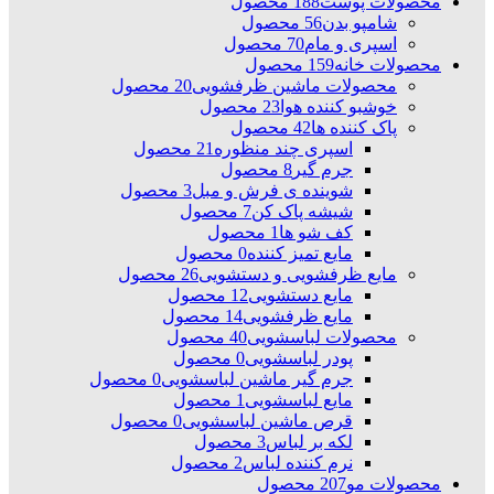
محصولات پوست
188 محصول
شامپو بدن
56 محصول
اسپری و مام
70 محصول
محصولات خانه
159 محصول
محصولات ماشین ظرفشویی
20 محصول
خوشبو کننده هوا
23 محصول
پاک کننده ها
42 محصول
اسپری چند منظوره
21 محصول
جرم گیر
8 محصول
شوینده ی فرش و مبل
3 محصول
شیشه پاک کن
7 محصول
کف شو ها
1 محصول
مایع تمیز کننده
0 محصول
مایع ظرفشویی و دستشویی
26 محصول
مایع دستشویی
12 محصول
مایع ظرفشویی
14 محصول
محصولات لباسشویی
40 محصول
پودر لباسشویی
0 محصول
جرم گیر ماشین لباسشویی
0 محصول
مایع لباسشویی
1 محصول
قرص ماشین لباسشویی
0 محصول
لکه بر لباس
3 محصول
نرم کننده لباس
2 محصول
محصولات مو
207 محصول