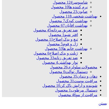
شامپوسر
124 محصول
نرم کننده ها
10 محصول
صابون
23 محصول
بهداشت شخصی
118 محصول
بهداشت کودک
7 محصول
بهداشت اقایان
67 محصول
ضد تعریق مردانه
45 محصول
افتر شیو
1 محصول
تیغ و یدک اصلاح
11 محصول
ژل و فوم
5 محصول
بهداشت خانم ها
53 محصول
ژیلت و یدک اصلاح
6 محصول
ضد تعریق زنانه
33 محصول
نوار بهداشتی
4 محصول
محصولات سلولزی
26 محصول
دستمال توالت
0 محصول
دهان و دندان
35 محصول
مراقبت پوست
31 محصول
شوینده و ارایش پاک کن
10 محصول
دستمال مرطوب
1 محصول
مراقبت از مو
46 محصول
بستن