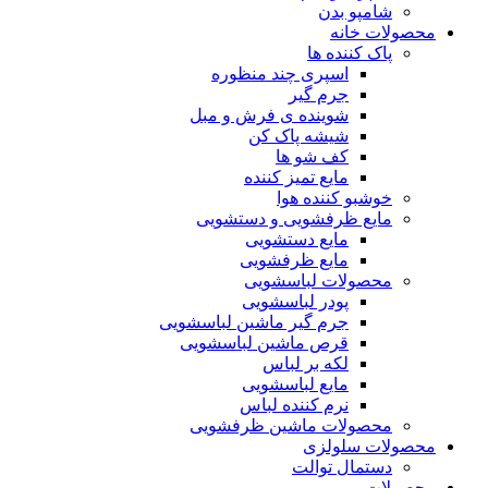
شامپو بدن
محصولات خانه
پاک کننده ها
اسپری چند منظوره
جرم گیر
شوینده ی فرش و مبل
شیشه پاک کن
کف شو ها
مایع تمیز کننده
خوشبو کننده هوا
مایع ظرفشویی و دستشویی
مایع دستشویی
مایع ظرفشویی
محصولات لباسشویی
پودر لباسشویی
جرم گیر ماشین لباسشویی
قرص ماشین لباسشویی
لکه بر لباس
مایع لباسشویی
نرم کننده لباس
محصولات ماشین ظرفشویی
محصولات سلولزی
دستمال توالت
محصولات مو