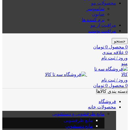
محصولات مو
شامپوسر
صابون
نرم کننده ها
مراقبت از مو
مراقبت پوست
جستجو
0
محصول
0
تومان
0
علاقه مندی
ورود / ثبت نام
منو
ورود / ثبت نام
0
محصول
0
تومان
دسته بندی کالاها
فروشگاه
محصولات خانه
مایع ظرفشویی و دستشویی
مایع ظرفشویی
مایع دستشویی