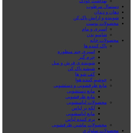
بهداشت کودک
دستمال مرطوب
دهان و دندان
شوینده و ارایش پاک کن
محصولات پوست
اسپری و مام
شامپو بدن
محصولات خانه
پاک کننده ها
اسپری چند منظوره
جرم گیر
شوینده ی فرش و مبل
شیشه پاک کن
کف شو ها
خوشبو کننده هوا
مایع ظرفشویی و دستشویی
مایع دستشویی
مایع ظرفشویی
محصولات لباسشویی
لکه بر لباس
مایع لباسشویی
نرم کننده لباس
محصولات ماشین ظرفشویی
محصولات سلولزی