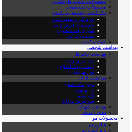
محصولات ماشین ظرفشویی
محصولات لباسشویی
پاک کننده و ضدعفونی کننده
جرم گیر و سفید کننده
شوینده ی فرش و مبل
اسپری چند منظوره
شیشه پاک کن
خوشبو کننده
بهداشت شخصی
بهداشت خانم ها
ضد تعریق زنانه
ژیلت و یدک اصلاح
نوار بهداشتی
بهداشت اقایان
تیغ و یدک اصلاح
ژل و فوم
افتر شیو
ضد تعریق مردانه
بهداشت کودک
دهان و دندان
محصولات مو
شامپوسر
نرم کننده مو