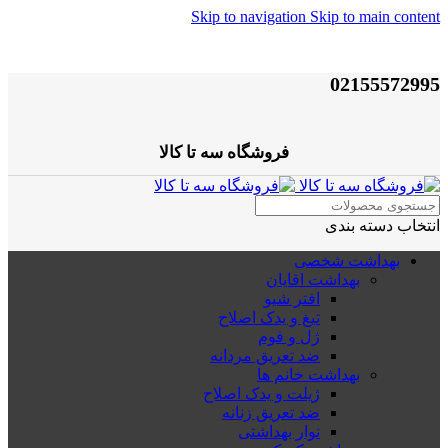
Skip to navigation
Skip to main content
02155572995
فروشگاه سه تا کالا
انتخاب دسته بندی
بهداشت شخصی
بهداشت اقایان
افتر شیو
تیغ و یدک اصلاح
ژل و فوم
ضد تعریق مردانه
بهداشت خانم ها
ژیلت و یدک اصلاح
ضد تعریق زنانه
نوار بهداشتی