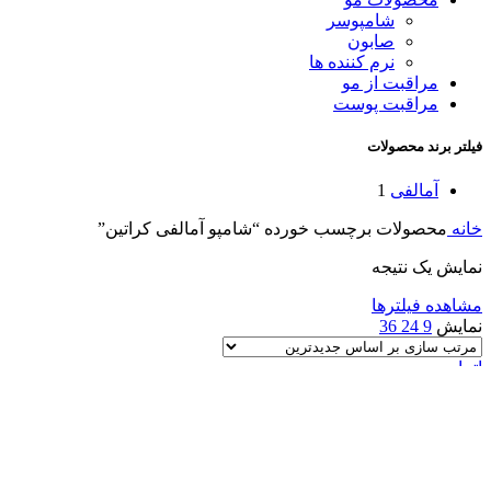
شامپوسر
صابون
نرم کننده ها
مراقبت از مو
مراقبت پوست
فیلتر برند محصولات
آمالفی
1
خانه
محصولات برچسب خورده “شامپو آمالفی کراتین”
نمایش یک نتیجه
مشاهده فیلترها
نمایش
9
24
36
اتمام موجودی
اطلاعات بیشتر
مشاهده سریع
افزودن به علاقه‌مندی