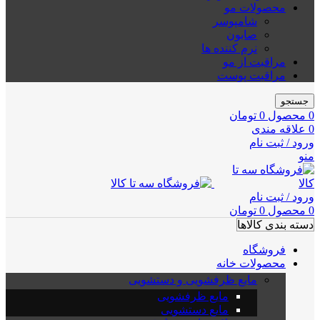
محصولات مو
شامپوسر
صابون
نرم کننده ها
مراقبت از مو
مراقبت پوست
جستجو
0
محصول
0
تومان
0
علاقه مندی
ورود / ثبت نام
منو
ورود / ثبت نام
0
محصول
0
تومان
دسته بندی کالاها
فروشگاه
محصولات خانه
مایع ظرفشویی و دستشویی
مایع ظرفشویی
مایع دستشویی