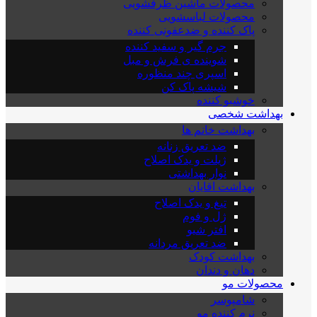
محصولات ماشین ظرفشویی
محصولات لباسشویی
پاک کننده و ضدعفونی کننده
جرم گیر و سفید کننده
شوینده ی فرش و مبل
اسپری چند منظوره
شیشه پاک کن
خوشبو کننده
بهداشت شخصی
بهداشت خانم ها
ضد تعریق زنانه
ژیلت و یدک اصلاح
نوار بهداشتی
بهداشت اقایان
تیغ و یدک اصلاح
ژل و فوم
افتر شیو
ضد تعریق مردانه
بهداشت کودک
دهان و دندان
محصولات مو
شامپوسر
نرم کننده مو