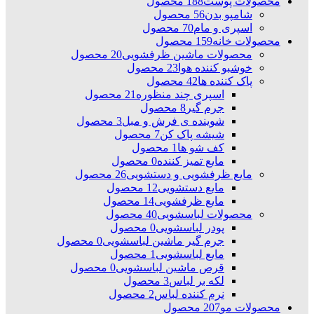
محصولات پوست
188 محصول
شامپو بدن
56 محصول
اسپری و مام
70 محصول
محصولات خانه
159 محصول
محصولات ماشین ظرفشویی
20 محصول
خوشبو کننده هوا
23 محصول
پاک کننده ها
42 محصول
اسپری چند منظوره
21 محصول
جرم گیر
8 محصول
شوینده ی فرش و مبل
3 محصول
شیشه پاک کن
7 محصول
کف شو ها
1 محصول
مایع تمیز کننده
0 محصول
مایع ظرفشویی و دستشویی
26 محصول
مایع دستشویی
12 محصول
مایع ظرفشویی
14 محصول
محصولات لباسشویی
40 محصول
پودر لباسشویی
0 محصول
جرم گیر ماشین لباسشویی
0 محصول
مایع لباسشویی
1 محصول
قرص ماشین لباسشویی
0 محصول
لکه بر لباس
3 محصول
نرم کننده لباس
2 محصول
محصولات مو
207 محصول