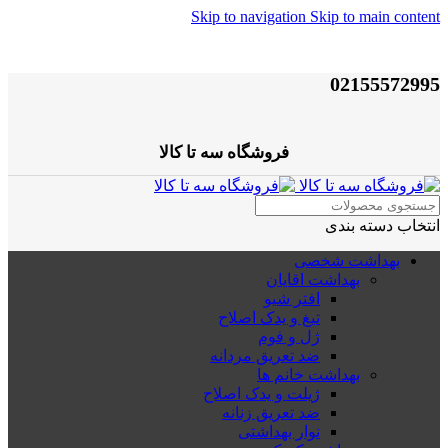
Skip to navigation
Skip to main content
02155572995
فروشگاه سه تا کالا
انتخاب دسته بندی
بهداشت شخصی
بهداشت اقایان
افتر شیو
تیغ و یدک اصلاح
ژل و فوم
ضد تعریق مردانه
بهداشت خانم ها
ژیلت و یدک اصلاح
ضد تعریق زنانه
نوار بهداشتی