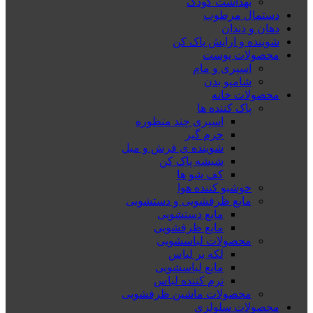
بهداشت کودک
دستمال مرطوب
دهان و دندان
شوینده و ارایش پاک کن
محصولات پوست
اسپری و مام
شامپو بدن
محصولات خانه
پاک کننده ها
اسپری چند منظوره
جرم گیر
شوینده ی فرش و مبل
شیشه پاک کن
کف شو ها
خوشبو کننده هوا
مایع ظرفشویی و دستشویی
مایع دستشویی
مایع ظرفشویی
محصولات لباسشویی
لکه بر لباس
مایع لباسشویی
نرم کننده لباس
محصولات ماشین ظرفشویی
محصولات سلولزی