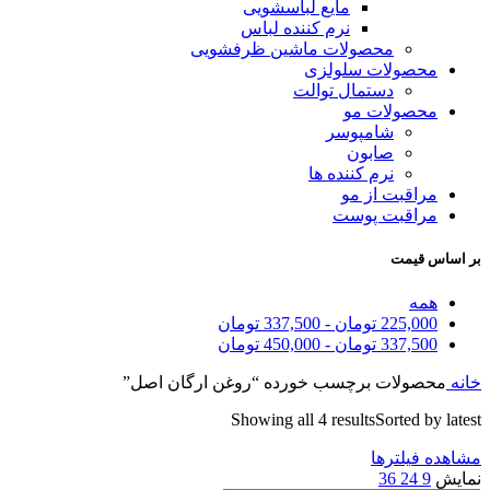
مایع لباسشویی
نرم کننده لباس
محصولات ماشین ظرفشویی
محصولات سلولزی
دستمال توالت
محصولات مو
شامپوسر
صابون
نرم کننده ها
مراقبت از مو
مراقبت پوست
بر اساس قیمت
همه
225,000
تومان
-
337,500
تومان
337,500
تومان
-
450,000
تومان
خانه
محصولات برچسب خورده “روغن ارگان اصل”
Showing all 4 results
Sorted by latest
مشاهده فیلترها
نمایش
9
24
36