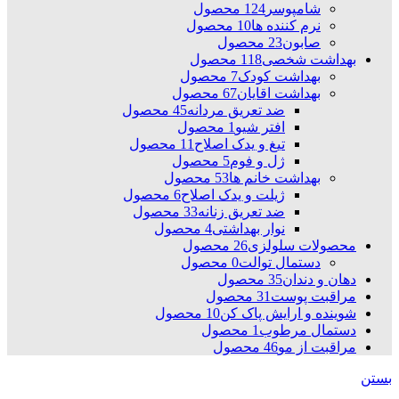
شامپوسر
124 محصول
نرم کننده ها
10 محصول
صابون
23 محصول
بهداشت شخصی
118 محصول
بهداشت کودک
7 محصول
بهداشت اقایان
67 محصول
ضد تعریق مردانه
45 محصول
افتر شیو
1 محصول
تیغ و یدک اصلاح
11 محصول
ژل و فوم
5 محصول
بهداشت خانم ها
53 محصول
ژیلت و یدک اصلاح
6 محصول
ضد تعریق زنانه
33 محصول
نوار بهداشتی
4 محصول
محصولات سلولزی
26 محصول
دستمال توالت
0 محصول
دهان و دندان
35 محصول
مراقبت پوست
31 محصول
شوینده و ارایش پاک کن
10 محصول
دستمال مرطوب
1 محصول
مراقبت از مو
46 محصول
بستن