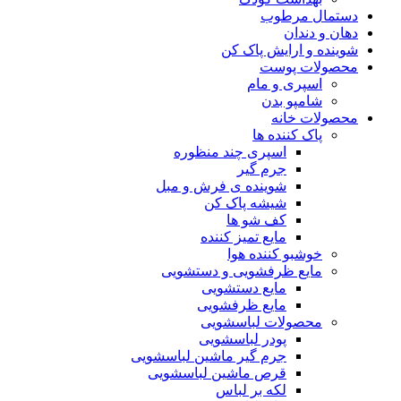
دستمال مرطوب
دهان و دندان
شوینده و ارایش پاک کن
محصولات پوست
اسپری و مام
شامپو بدن
محصولات خانه
پاک کننده ها
اسپری چند منظوره
جرم گیر
شوینده ی فرش و مبل
شیشه پاک کن
کف شو ها
مایع تمیز کننده
خوشبو کننده هوا
مایع ظرفشویی و دستشویی
مایع دستشویی
مایع ظرفشویی
محصولات لباسشویی
پودر لباسشویی
جرم گیر ماشین لباسشویی
قرص ماشین لباسشویی
لکه بر لباس