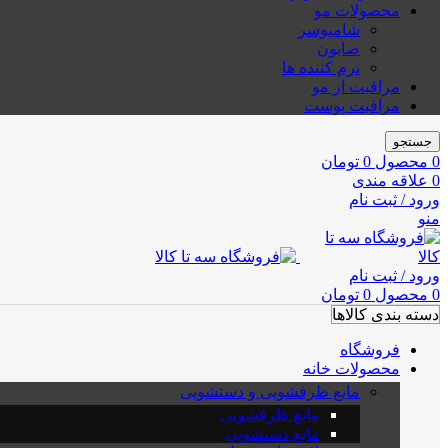
محصولات مو
شامپوسر
صابون
نرم کننده ها
مراقبت از مو
مراقبت پوست
جستجو
0
محصول
0
تومان
0
علاقه مندی
ورود / ثبت نام
منو
ورود / ثبت نام
0
محصول
0
تومان
دسته بندی کالاها
فروشگاه
محصولات خانه
مایع ظرفشویی و دستشویی
مایع ظرفشویی
مایع دستشویی