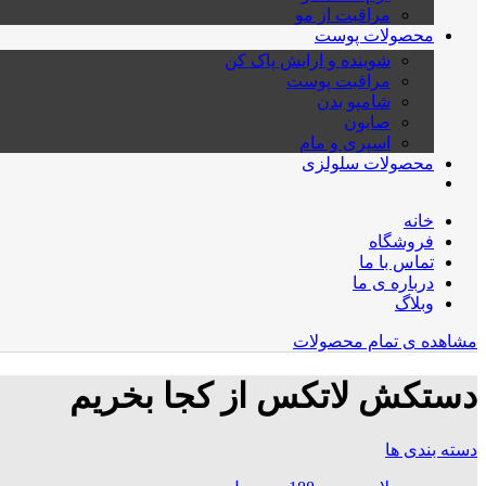
مراقبت از مو
محصولات پوست
شوینده و ارایش پاک کن
مراقبت پوست
شامپو بدن
صابون
اسپری و مام
محصولات سلولزی
خانه
فروشگاه
تماس با ما
درباره ی ما
وبلاگ
مشاهده ی تمام محصولات
دستکش لاتکس از کجا بخریم
دسته بندی ها