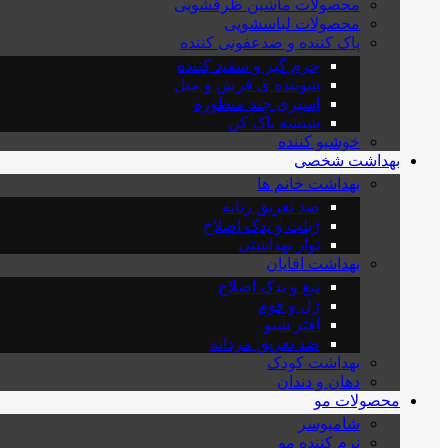
محصولات ماشین ظرفشویی
محصولات لباسشویی
پاک کننده و ضدعفونی کننده
جرم گیر و سفید کننده
شوینده ی فرش و مبل
اسپری چند منظوره
شیشه پاک کن
خوشبو کننده
بهداشت شخصی
بهداشت خانم ها
ضد تعریق زنانه
ژیلت و یدک اصلاح
نوار بهداشتی
بهداشت اقایان
تیغ و یدک اصلاح
ژل و فوم
افتر شیو
ضد تعریق مردانه
بهداشت کودک
دهان و دندان
محصولات مو
شامپوسر
نرم کننده مو