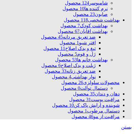
شامپوسر
124 محصول
نرم کننده ها
10 محصول
صابون
23 محصول
بهداشت شخصی
118 محصول
بهداشت کودک
7 محصول
بهداشت اقایان
67 محصول
ضد تعریق مردانه
45 محصول
افتر شیو
1 محصول
تیغ و یدک اصلاح
11 محصول
ژل و فوم
5 محصول
بهداشت خانم ها
53 محصول
ژیلت و یدک اصلاح
6 محصول
ضد تعریق زنانه
33 محصول
نوار بهداشتی
4 محصول
محصولات سلولزی
26 محصول
دستمال توالت
0 محصول
دهان و دندان
35 محصول
مراقبت پوست
31 محصول
شوینده و ارایش پاک کن
10 محصول
دستمال مرطوب
1 محصول
مراقبت از مو
46 محصول
بستن