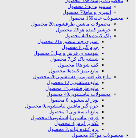
محصولات پوست
188 محصول
شامپو بدن
56 محصول
اسپری و مام
70 محصول
محصولات خانه
159 محصول
محصولات ماشین ظرفشویی
20 محصول
خوشبو کننده هوا
23 محصول
پاک کننده ها
42 محصول
اسپری چند منظوره
21 محصول
جرم گیر
8 محصول
شوینده ی فرش و مبل
3 محصول
شیشه پاک کن
7 محصول
کف شو ها
1 محصول
مایع تمیز کننده
0 محصول
مایع ظرفشویی و دستشویی
26 محصول
مایع دستشویی
12 محصول
مایع ظرفشویی
14 محصول
محصولات لباسشویی
40 محصول
پودر لباسشویی
0 محصول
جرم گیر ماشین لباسشویی
0 محصول
مایع لباسشویی
1 محصول
قرص ماشین لباسشویی
0 محصول
لکه بر لباس
3 محصول
نرم کننده لباس
2 محصول
محصولات مو
207 محصول