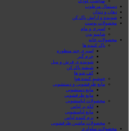
بهداشت کودک
دستمال مرطوب
دهان و دندان
شوینده و ارایش پاک کن
محصولات پوست
اسپری و مام
شامپو بدن
محصولات خانه
پاک کننده ها
اسپری چند منظوره
جرم گیر
شوینده ی فرش و مبل
شیشه پاک کن
کف شو ها
خوشبو کننده هوا
مایع ظرفشویی و دستشویی
مایع دستشویی
مایع ظرفشویی
محصولات لباسشویی
لکه بر لباس
مایع لباسشویی
نرم کننده لباس
محصولات ماشین ظرفشویی
محصولات سلولزی