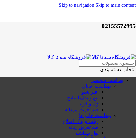
Skip to navigation
Skip to main content
02155572995
انتخاب دسته بندی
بهداشت شخصی
بهداشت اقایان
افتر شیو
تیغ و یدک اصلاح
ژل و فوم
ضد تعریق مردانه
بهداشت خانم ها
ژیلت و یدک اصلاح
ضد تعریق زنانه
نوار بهداشتی