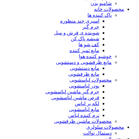
شامپو بدن
محصولات خانه
پاک کننده ها
اسپری چند منظوره
جرم گیر
شوینده ی فرش و مبل
شیشه پاک کن
کف شو ها
مایع تمیز کننده
خوشبو کننده هوا
مایع ظرفشویی و دستشویی
مایع دستشویی
مایع ظرفشویی
محصولات لباسشویی
پودر لباسشویی
جرم گیر ماشین لباسشویی
قرص ماشین لباسشویی
لکه بر لباس
مایع لباسشویی
نرم کننده لباس
محصولات ماشین ظرفشویی
محصولات سلولزی
دستمال توالت
محصولات مو