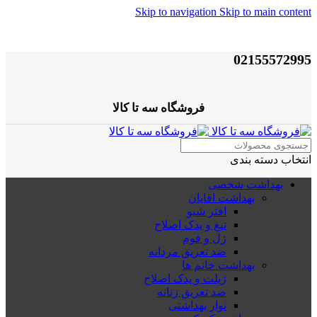
Skip to navigation
Skip to main content
02155572995
فروشگاه سه تا کالا
انتخاب دسته بندی
بهداشت شخصی
بهداشت اقایان
افتر شیو
تیغ و یدک اصلاح
ژل و فوم
ضد تعریق مردانه
بهداشت خانم ها
ژیلت و یدک اصلاح
ضد تعریق زنانه
نوار بهداشتی