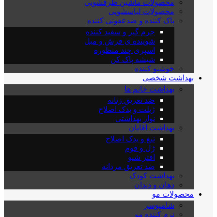
محصولات ماشین ظرفشویی
محصولات لباسشویی
پاک کننده و ضدعفونی کننده
جرم گیر و سفید کننده
شوینده ی فرش و مبل
اسپری چند منظوره
شیشه پاک کن
خوشبو کننده
بهداشت شخصی
بهداشت خانم ها
ضد تعریق زنانه
ژیلت و یدک اصلاح
نوار بهداشتی
بهداشت اقایان
تیغ و یدک اصلاح
ژل و فوم
افتر شیو
ضد تعریق مردانه
بهداشت کودک
دهان و دندان
محصولات مو
شامپوسر
نرم کننده مو