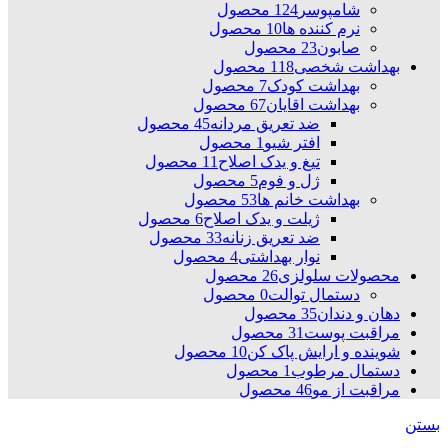
شامپوسر
124 محصول
نرم کننده ها
10 محصول
صابون
23 محصول
بهداشت شخصی
118 محصول
بهداشت کودک
7 محصول
بهداشت اقایان
67 محصول
ضد تعریق مردانه
45 محصول
افتر شیو
1 محصول
تیغ و یدک اصلاح
11 محصول
ژل و فوم
5 محصول
بهداشت خانم ها
53 محصول
ژیلت و یدک اصلاح
6 محصول
ضد تعریق زنانه
33 محصول
نوار بهداشتی
4 محصول
محصولات سلولزی
26 محصول
دستمال توالت
0 محصول
دهان و دندان
35 محصول
مراقبت پوست
31 محصول
شوینده و ارایش پاک کن
10 محصول
دستمال مرطوب
1 محصول
مراقبت از مو
46 محصول
بستن