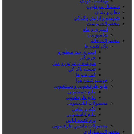
بهداشت کودک
دستمال مرطوب
دهان و دندان
شوینده و ارایش پاک کن
محصولات پوست
اسپری و مام
شامپو بدن
محصولات خانه
پاک کننده ها
اسپری چند منظوره
جرم گیر
شوینده ی فرش و مبل
شیشه پاک کن
کف شو ها
خوشبو کننده هوا
مایع ظرفشویی و دستشویی
مایع دستشویی
مایع ظرفشویی
محصولات لباسشویی
لکه بر لباس
مایع لباسشویی
نرم کننده لباس
محصولات ماشین ظرفشویی
محصولات سلولزی