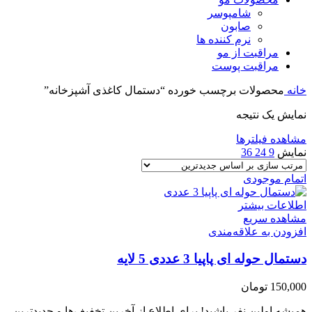
شامپوسر
صابون
نرم کننده ها
مراقبت از مو
مراقبت پوست
خانه
محصولات برچسب خورده “دستمال کاغذی آشپزخانه”
نمایش یک نتیجه
مشاهده فیلترها
نمایش
9
24
36
اتمام موجودی
اطلاعات بیشتر
مشاهده سریع
افزودن به علاقه‌مندی
دستمال حوله ای پاپیا 3 عددی 5 لایه
150,000
تومان
همیشه اولین نفر باشید! برای اطلاع از آخرین تخفیف‌ها و جدیدترین