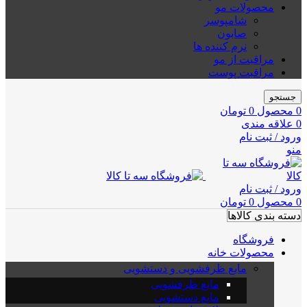
محصولات مو
شامپوسر
صابون
نرم کننده ها
مراقبت از مو
مراقبت پوست
جستجو
0
محصول
0
تومان
0
علاقه مندی
ورود / ثبت نام
منو
ورود / ثبت نام
0
محصول
0
تومان
دسته بندی کالاها
فروشگاه
محصولات خانه
مایع ظرفشویی و دستشویی
مایع ظرفشویی
مایع دستشویی