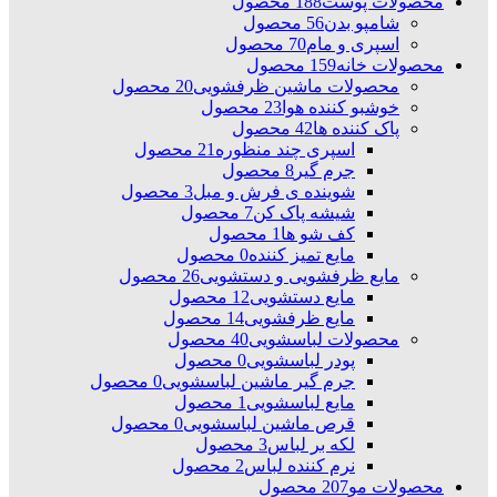
محصولات پوست
188 محصول
شامپو بدن
56 محصول
اسپری و مام
70 محصول
محصولات خانه
159 محصول
محصولات ماشین ظرفشویی
20 محصول
خوشبو کننده هوا
23 محصول
پاک کننده ها
42 محصول
اسپری چند منظوره
21 محصول
جرم گیر
8 محصول
شوینده ی فرش و مبل
3 محصول
شیشه پاک کن
7 محصول
کف شو ها
1 محصول
مایع تمیز کننده
0 محصول
مایع ظرفشویی و دستشویی
26 محصول
مایع دستشویی
12 محصول
مایع ظرفشویی
14 محصول
محصولات لباسشویی
40 محصول
پودر لباسشویی
0 محصول
جرم گیر ماشین لباسشویی
0 محصول
مایع لباسشویی
1 محصول
قرص ماشین لباسشویی
0 محصول
لکه بر لباس
3 محصول
نرم کننده لباس
2 محصول
محصولات مو
207 محصول