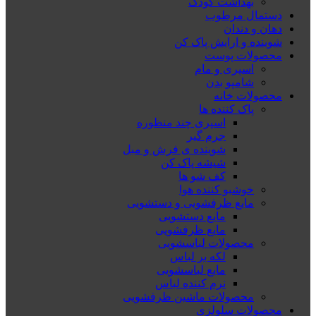
بهداشت کودک
دستمال مرطوب
دهان و دندان
شوینده و ارایش پاک کن
محصولات پوست
اسپری و مام
شامپو بدن
محصولات خانه
پاک کننده ها
اسپری چند منظوره
جرم گیر
شوینده ی فرش و مبل
شیشه پاک کن
کف شو ها
خوشبو کننده هوا
مایع ظرفشویی و دستشویی
مایع دستشویی
مایع ظرفشویی
محصولات لباسشویی
لکه بر لباس
مایع لباسشویی
نرم کننده لباس
محصولات ماشین ظرفشویی
محصولات سلولزی