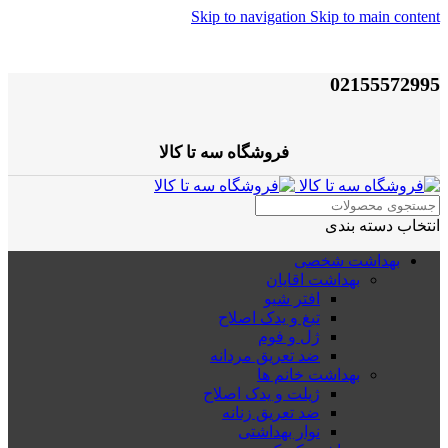
Skip to navigation
Skip to main content
02155572995
فروشگاه سه تا کالا
انتخاب دسته بندی
بهداشت شخصی
بهداشت اقایان
افتر شیو
تیغ و یدک اصلاح
ژل و فوم
ضد تعریق مردانه
بهداشت خانم ها
ژیلت و یدک اصلاح
ضد تعریق زنانه
نوار بهداشتی