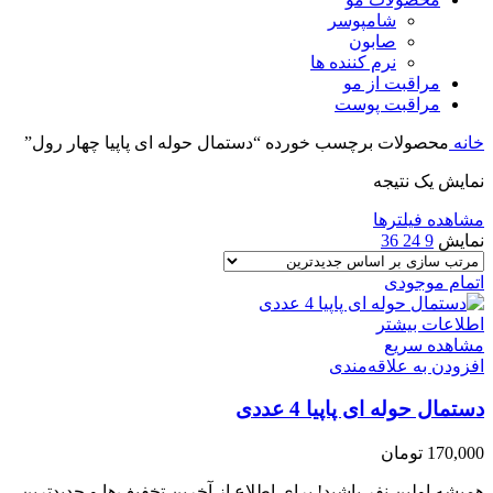
شامپوسر
صابون
نرم کننده ها
مراقبت از مو
مراقبت پوست
خانه
محصولات برچسب خورده “دستمال حوله ای پاپیا چهار رول”
نمایش یک نتیجه
مشاهده فیلترها
نمایش
9
24
36
اتمام موجودی
اطلاعات بیشتر
مشاهده سریع
افزودن به علاقه‌مندی
دستمال حوله ای پاپیا 4 عددی
170,000
تومان
همیشه اولین نفر باشید! برای اطلاع از آخرین تخفیف‌ها و جدیدترین