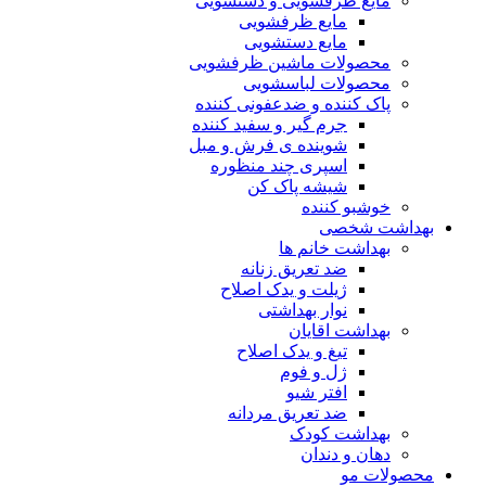
مایع ظرفشویی و دستشویی
مایع ظرفشویی
مایع دستشویی
محصولات ماشین ظرفشویی
محصولات لباسشویی
پاک کننده و ضدعفونی کننده
جرم گیر و سفید کننده
شوینده ی فرش و مبل
اسپری چند منظوره
شیشه پاک کن
خوشبو کننده
بهداشت شخصی
بهداشت خانم ها
ضد تعریق زنانه
ژیلت و یدک اصلاح
نوار بهداشتی
بهداشت اقایان
تیغ و یدک اصلاح
ژل و فوم
افتر شیو
ضد تعریق مردانه
بهداشت کودک
دهان و دندان
محصولات مو