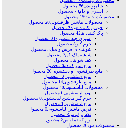
محصولات پوست
188 محصول
شامپو بدن
56 محصول
اسپری و مام
70 محصول
محصولات خانه
159 محصول
محصولات ماشین ظرفشویی
20 محصول
خوشبو کننده هوا
23 محصول
پاک کننده ها
42 محصول
اسپری چند منظوره
21 محصول
جرم گیر
8 محصول
شوینده ی فرش و مبل
3 محصول
شیشه پاک کن
7 محصول
کف شو ها
1 محصول
مایع تمیز کننده
0 محصول
مایع ظرفشویی و دستشویی
26 محصول
مایع دستشویی
12 محصول
مایع ظرفشویی
14 محصول
محصولات لباسشویی
40 محصول
پودر لباسشویی
0 محصول
جرم گیر ماشین لباسشویی
0 محصول
مایع لباسشویی
1 محصول
قرص ماشین لباسشویی
0 محصول
لکه بر لباس
3 محصول
نرم کننده لباس
2 محصول
محصولات مو
207 محصول