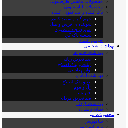
محصولات ماشین ظرفشویی
محصولات لباسشویی
پاک کننده و ضدعفونی کننده
جرم گیر و سفید کننده
شوینده ی فرش و مبل
اسپری چند منظوره
شیشه پاک کن
خوشبو کننده
بهداشت شخصی
بهداشت خانم ها
ضد تعریق زنانه
ژیلت و یدک اصلاح
نوار بهداشتی
بهداشت اقایان
تیغ و یدک اصلاح
ژل و فوم
افتر شیو
ضد تعریق مردانه
بهداشت کودک
دهان و دندان
محصولات مو
شامپوسر
نرم کننده مو