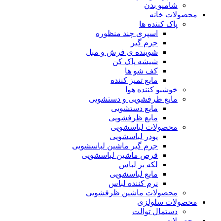
شامپو بدن
محصولات خانه
پاک کننده ها
اسپری چند منظوره
جرم گیر
شوینده ی فرش و مبل
شیشه پاک کن
کف شو ها
مایع تمیز کننده
خوشبو کننده هوا
مایع ظرفشویی و دستشویی
مایع دستشویی
مایع ظرفشویی
محصولات لباسشویی
پودر لباسشویی
جرم گیر ماشین لباسشویی
قرص ماشین لباسشویی
لکه بر لباس
مایع لباسشویی
نرم کننده لباس
محصولات ماشین ظرفشویی
محصولات سلولزی
دستمال توالت
محصولات مو