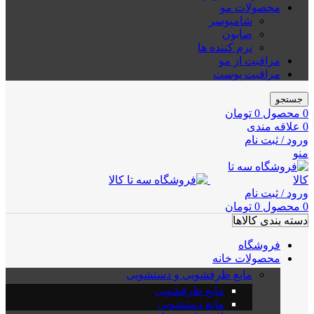
محصولات مو
شامپوسر
صابون
نرم کننده ها
مراقبت از مو
مراقبت پوست
جستجو
0
محصول
0
تومان
0
علاقه مندی
ورود / ثبت نام
منو
ورود / ثبت نام
0
محصول
0
تومان
دسته بندی کالاها
فروشگاه
محصولات خانه
مایع ظرفشویی و دستشویی
مایع ظرفشویی
مایع دستشویی