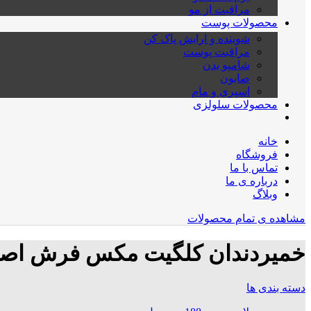
مراقبت از مو
محصولات پوست
شوینده و ارایش پاک کن
مراقبت پوست
شامپو بدن
صابون
اسپری و مام
محصولات سلولزی
خانه
فروشگاه
تماس با ما
درباره ی ما
وبلاگ
مشاهده ی تمام محصولات
خمیردندان کلگیت مکس فرش اص
دسته بندی ها