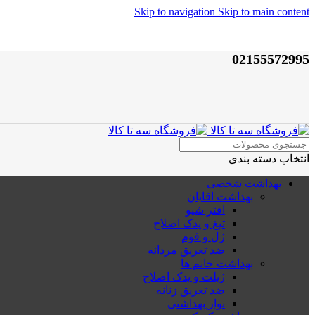
Skip to navigation
Skip to main content
02155572995
انتخاب دسته بندی
بهداشت شخصی
بهداشت اقایان
افتر شیو
تیغ و یدک اصلاح
ژل و فوم
ضد تعریق مردانه
بهداشت خانم ها
ژیلت و یدک اصلاح
ضد تعریق زنانه
نوار بهداشتی