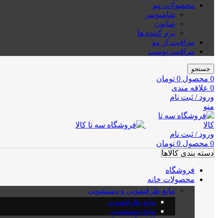
محصولات مو
شامپوسر
صابون
نرم کننده ها
مراقبت از مو
مراقبت پوست
جستجو
0
محصول
0
تومان
0
علاقه مندی
ورود / ثبت نام
منو
ورود / ثبت نام
0
محصول
0
تومان
دسته بندی کالاها
فروشگاه
محصولات خانه
مایع ظرفشویی و دستشویی
مایع ظرفشویی
مایع دستشویی