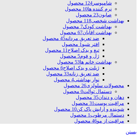
شامپوسر
124 محصول
نرم کننده ها
10 محصول
صابون
23 محصول
بهداشت شخصی
118 محصول
بهداشت کودک
7 محصول
بهداشت اقایان
67 محصول
ضد تعریق مردانه
45 محصول
افتر شیو
1 محصول
تیغ و یدک اصلاح
11 محصول
ژل و فوم
5 محصول
بهداشت خانم ها
53 محصول
ژیلت و یدک اصلاح
6 محصول
ضد تعریق زنانه
33 محصول
نوار بهداشتی
4 محصول
محصولات سلولزی
26 محصول
دستمال توالت
0 محصول
دهان و دندان
35 محصول
مراقبت پوست
31 محصول
شوینده و ارایش پاک کن
10 محصول
دستمال مرطوب
1 محصول
مراقبت از مو
46 محصول
بستن