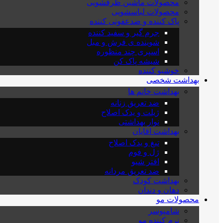
محصولات ماشین ظرفشویی
محصولات لباسشویی
پاک کننده و ضدعفونی کننده
جرم گیر و سفید کننده
شوینده ی فرش و مبل
اسپری چند منظوره
شیشه پاک کن
خوشبو کننده
بهداشت شخصی
بهداشت خانم ها
ضد تعریق زنانه
ژیلت و یدک اصلاح
نوار بهداشتی
بهداشت اقایان
تیغ و یدک اصلاح
ژل و فوم
افتر شیو
ضد تعریق مردانه
بهداشت کودک
دهان و دندان
محصولات مو
شامپوسر
نرم کننده مو