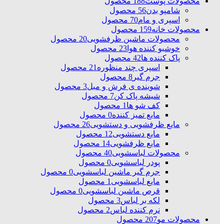
محصولات پوست
188 محصول
شامپو بدن
56 محصول
اسپری و مام
70 محصول
محصولات خانه
159 محصول
محصولات ماشین ظرفشویی
20 محصول
خوشبو کننده هوا
23 محصول
پاک کننده ها
42 محصول
اسپری چند منظوره
21 محصول
جرم گیر
8 محصول
شوینده ی فرش و مبل
3 محصول
شیشه پاک کن
7 محصول
کف شو ها
1 محصول
مایع تمیز کننده
0 محصول
مایع ظرفشویی و دستشویی
26 محصول
مایع دستشویی
12 محصول
مایع ظرفشویی
14 محصول
محصولات لباسشویی
40 محصول
پودر لباسشویی
0 محصول
جرم گیر ماشین لباسشویی
0 محصول
مایع لباسشویی
1 محصول
قرص ماشین لباسشویی
0 محصول
لکه بر لباس
3 محصول
نرم کننده لباس
2 محصول
محصولات مو
207 محصول