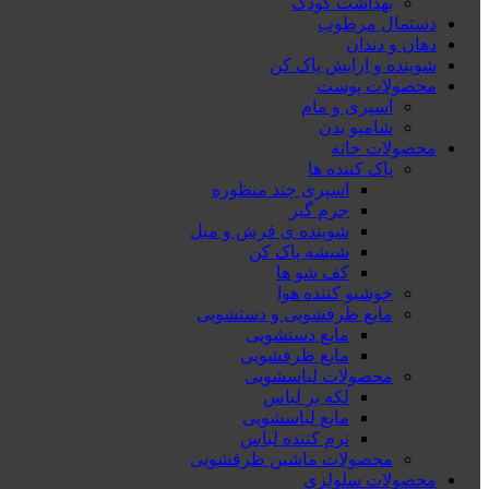
بهداشت کودک
دستمال مرطوب
دهان و دندان
شوینده و ارایش پاک کن
محصولات پوست
اسپری و مام
شامپو بدن
محصولات خانه
پاک کننده ها
اسپری چند منظوره
جرم گیر
شوینده ی فرش و مبل
شیشه پاک کن
کف شو ها
خوشبو کننده هوا
مایع ظرفشویی و دستشویی
مایع دستشویی
مایع ظرفشویی
محصولات لباسشویی
لکه بر لباس
مایع لباسشویی
نرم کننده لباس
محصولات ماشین ظرفشویی
محصولات سلولزی