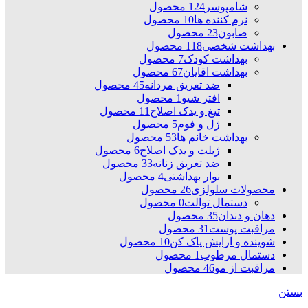
شامپوسر
124 محصول
نرم کننده ها
10 محصول
صابون
23 محصول
بهداشت شخصی
118 محصول
بهداشت کودک
7 محصول
بهداشت اقایان
67 محصول
ضد تعریق مردانه
45 محصول
افتر شیو
1 محصول
تیغ و یدک اصلاح
11 محصول
ژل و فوم
5 محصول
بهداشت خانم ها
53 محصول
ژیلت و یدک اصلاح
6 محصول
ضد تعریق زنانه
33 محصول
نوار بهداشتی
4 محصول
محصولات سلولزی
26 محصول
دستمال توالت
0 محصول
دهان و دندان
35 محصول
مراقبت پوست
31 محصول
شوینده و ارایش پاک کن
10 محصول
دستمال مرطوب
1 محصول
مراقبت از مو
46 محصول
بستن