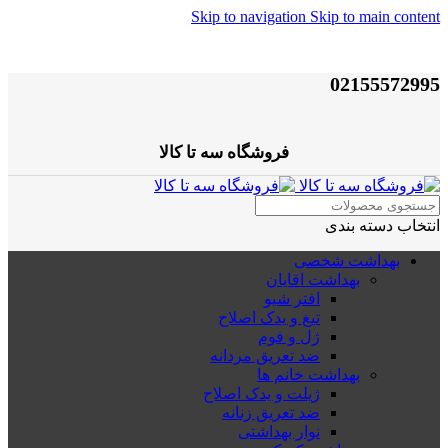
Skip to navigation
Skip to main content
02155572995
فروشگاه سه تا کالا
انتخاب دسته بندی
بهداشت شخصی
بهداشت اقایان
افتر شیو
تیغ و یدک اصلاح
ژل و فوم
ضد تعریق مردانه
بهداشت خانم ها
ژیلت و یدک اصلاح
ضد تعریق زنانه
نوار بهداشتی