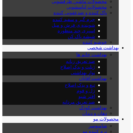
محصولات ماشین ظرفشویی
محصولات لباسشویی
پاک کننده و ضدعفونی کننده
جرم گیر و سفید کننده
شوینده ی فرش و مبل
اسپری چند منظوره
شیشه پاک کن
خوشبو کننده
بهداشت شخصی
بهداشت خانم ها
ضد تعریق زنانه
ژیلت و یدک اصلاح
نوار بهداشتی
بهداشت اقایان
تیغ و یدک اصلاح
ژل و فوم
افتر شیو
ضد تعریق مردانه
بهداشت کودک
دهان و دندان
محصولات مو
شامپوسر
نرم کننده مو