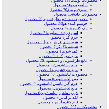
محصولات پوست
188 محصول
شامپو بدن
56 محصول
اسپری و مام
70 محصول
محصولات خانه
159 محصول
محصولات ماشین ظرفشویی
20 محصول
خوشبو کننده هوا
23 محصول
پاک کننده ها
42 محصول
اسپری چند منظوره
21 محصول
جرم گیر
8 محصول
شوینده ی فرش و مبل
3 محصول
شیشه پاک کن
7 محصول
کف شو ها
1 محصول
مایع تمیز کننده
0 محصول
مایع ظرفشویی و دستشویی
26 محصول
مایع دستشویی
12 محصول
مایع ظرفشویی
14 محصول
محصولات لباسشویی
40 محصول
پودر لباسشویی
0 محصول
جرم گیر ماشین لباسشویی
0 محصول
مایع لباسشویی
1 محصول
قرص ماشین لباسشویی
0 محصول
لکه بر لباس
3 محصول
نرم کننده لباس
2 محصول
محصولات مو
207 محصول