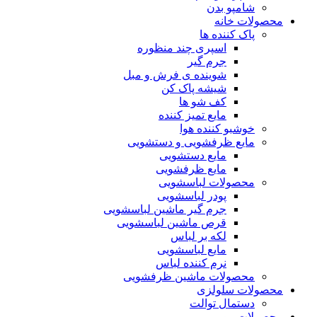
شامپو بدن
محصولات خانه
پاک کننده ها
اسپری چند منظوره
جرم گیر
شوینده ی فرش و مبل
شیشه پاک کن
کف شو ها
مایع تمیز کننده
خوشبو کننده هوا
مایع ظرفشویی و دستشویی
مایع دستشویی
مایع ظرفشویی
محصولات لباسشویی
پودر لباسشویی
جرم گیر ماشین لباسشویی
قرص ماشین لباسشویی
لکه بر لباس
مایع لباسشویی
نرم کننده لباس
محصولات ماشین ظرفشویی
محصولات سلولزی
دستمال توالت
محصولات مو