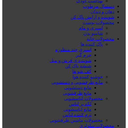
بهداشت کودک
دستمال مرطوب
دهان و دندان
شوینده و ارایش پاک کن
محصولات پوست
اسپری و مام
شامپو بدن
محصولات خانه
پاک کننده ها
اسپری چند منظوره
جرم گیر
شوینده ی فرش و مبل
شیشه پاک کن
کف شو ها
خوشبو کننده هوا
مایع ظرفشویی و دستشویی
مایع دستشویی
مایع ظرفشویی
محصولات لباسشویی
لکه بر لباس
مایع لباسشویی
نرم کننده لباس
محصولات ماشین ظرفشویی
محصولات سلولزی