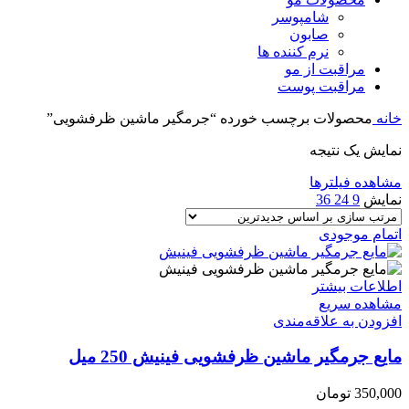
شامپوسر
صابون
نرم کننده ها
مراقبت از مو
مراقبت پوست
خانه
محصولات برچسب خورده “جرمگیر ماشین ظرفشویی”
نمایش یک نتیجه
مشاهده فیلترها
نمایش
9
24
36
اتمام موجودی
اطلاعات بیشتر
مشاهده سریع
افزودن به علاقه‌مندی
مایع جرمگیر ماشین ظرفشویی فینیش 250 میل
350,000
تومان