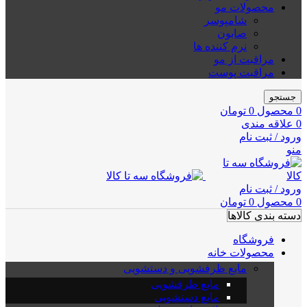
محصولات مو
شامپوسر
صابون
نرم کننده ها
مراقبت از مو
مراقبت پوست
جستجو
0
محصول
0
تومان
0
علاقه مندی
ورود / ثبت نام
منو
ورود / ثبت نام
0
محصول
0
تومان
دسته بندی کالاها
فروشگاه
محصولات خانه
مایع ظرفشویی و دستشویی
مایع ظرفشویی
مایع دستشویی