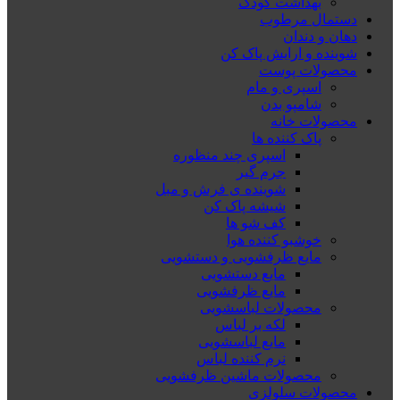
بهداشت کودک
دستمال مرطوب
دهان و دندان
شوینده و ارایش پاک کن
محصولات پوست
اسپری و مام
شامپو بدن
محصولات خانه
پاک کننده ها
اسپری چند منظوره
جرم گیر
شوینده ی فرش و مبل
شیشه پاک کن
کف شو ها
خوشبو کننده هوا
مایع ظرفشویی و دستشویی
مایع دستشویی
مایع ظرفشویی
محصولات لباسشویی
لکه بر لباس
مایع لباسشویی
نرم کننده لباس
محصولات ماشین ظرفشویی
محصولات سلولزی