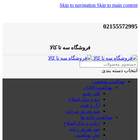
Skip to navigation
Skip to main content
02155572995
فروشگاه سه تا کالا
انتخاب دسته بندی
بهداشت شخصی
بهداشت اقایان
افتر شیو
تیغ و یدک اصلاح
ژل و فوم
ضد تعریق مردانه
بهداشت خانم ها
ژیلت و یدک اصلاح
ضد تعریق زنانه
نوار بهداشتی