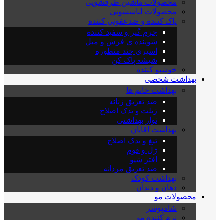
محصولات ماشین ظرفشویی
محصولات لباسشویی
پاک کننده و ضدعفونی کننده
جرم گیر و سفید کننده
شوینده ی فرش و مبل
اسپری چند منظوره
شیشه پاک کن
خوشبو کننده
بهداشت شخصی
بهداشت خانم ها
ضد تعریق زنانه
ژیلت و یدک اصلاح
نوار بهداشتی
بهداشت اقایان
تیغ و یدک اصلاح
ژل و فوم
افتر شیو
ضد تعریق مردانه
بهداشت کودک
دهان و دندان
محصولات مو
شامپوسر
نرم کننده مو