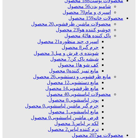
محصولات پوست
188 محصول
شامپو بدن
56 محصول
اسپری و مام
70 محصول
محصولات خانه
159 محصول
محصولات ماشین ظرفشویی
20 محصول
خوشبو کننده هوا
23 محصول
پاک کننده ها
42 محصول
اسپری چند منظوره
21 محصول
جرم گیر
8 محصول
شوینده ی فرش و مبل
3 محصول
شیشه پاک کن
7 محصول
کف شو ها
1 محصول
مایع تمیز کننده
0 محصول
مایع ظرفشویی و دستشویی
26 محصول
مایع دستشویی
12 محصول
مایع ظرفشویی
14 محصول
محصولات لباسشویی
40 محصول
پودر لباسشویی
0 محصول
جرم گیر ماشین لباسشویی
0 محصول
مایع لباسشویی
1 محصول
قرص ماشین لباسشویی
0 محصول
لکه بر لباس
3 محصول
نرم کننده لباس
2 محصول
محصولات مو
207 محصول