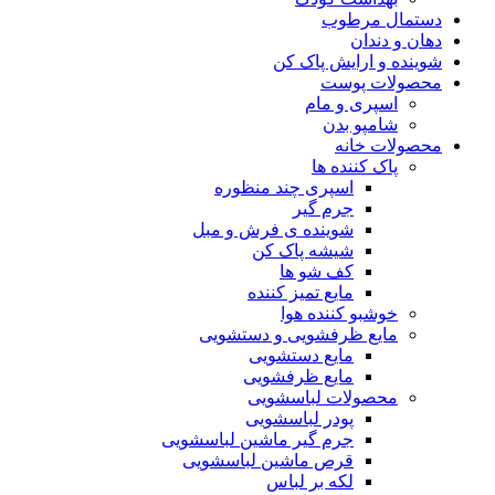
دستمال مرطوب
دهان و دندان
شوینده و ارایش پاک کن
محصولات پوست
اسپری و مام
شامپو بدن
محصولات خانه
پاک کننده ها
اسپری چند منظوره
جرم گیر
شوینده ی فرش و مبل
شیشه پاک کن
کف شو ها
مایع تمیز کننده
خوشبو کننده هوا
مایع ظرفشویی و دستشویی
مایع دستشویی
مایع ظرفشویی
محصولات لباسشویی
پودر لباسشویی
جرم گیر ماشین لباسشویی
قرص ماشین لباسشویی
لکه بر لباس