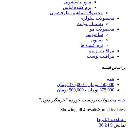
مایع لباسشویی
نرم کننده لباس
محصولات ماشین ظرفشویی
محصولات سلولزی
دستمال توالت
محصولات مو
شامپوسر
صابون
نرم کننده ها
مراقبت از مو
مراقبت پوست
بر اساس قیمت
همه
250,000
تومان
-
375,000
تومان
375,000
تومان
-
500,000
تومان
خانه
محصولات برچسب خورده “جرمگیر دتول”
Showing all 4 results
Sorted by latest
مشاهده فیلترها
نمایش
9
24
36