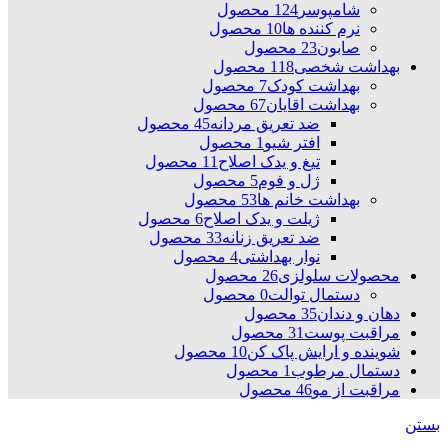
شامپوسر
124 محصول
نرم کننده ها
10 محصول
صابون
23 محصول
بهداشت شخصی
118 محصول
بهداشت کودک
7 محصول
بهداشت اقایان
67 محصول
ضد تعریق مردانه
45 محصول
افتر شیو
1 محصول
تیغ و یدک اصلاح
11 محصول
ژل و فوم
5 محصول
بهداشت خانم ها
53 محصول
ژیلت و یدک اصلاح
6 محصول
ضد تعریق زنانه
33 محصول
نوار بهداشتی
4 محصول
محصولات سلولزی
26 محصول
دستمال توالت
0 محصول
دهان و دندان
35 محصول
مراقبت پوست
31 محصول
شوینده و ارایش پاک کن
10 محصول
دستمال مرطوب
1 محصول
مراقبت از مو
46 محصول
بستن