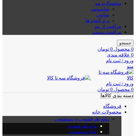
محصولات مو
شامپوسر
صابون
نرم کننده ها
مراقبت از مو
مراقبت پوست
جستجو
0
محصول
0
تومان
0
علاقه مندی
ورود / ثبت نام
منو
ورود / ثبت نام
0
محصول
0
تومان
دسته بندی کالاها
فروشگاه
محصولات خانه
مایع ظرفشویی و دستشویی
مایع ظرفشویی
مایع دستشویی