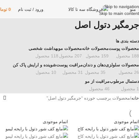
Skip to navigation
منو
ورود / ثبت نام
0
توما
Skip to main content
جرمگیر دتول اصل
دسته بندی ها
محصولات پوست
محصولات خانه
محصولات مو
بهداشت شخصی
188 محصول
159 محصول
207 محصول
118 محصول
محصولات سلولزی
دهان و دندان
مراقبت پوست
شوینده و ارایش پاک کن
26 محصول
35 محصول
31 محصول
10 محصول
دستمال مرطوب
مراقبت از مو
1 محصول
46 محصول
خانه
محصولات برچسب خورده “جرمگیر دتول اصل”
اتمام موجودی
اتمام موجودی