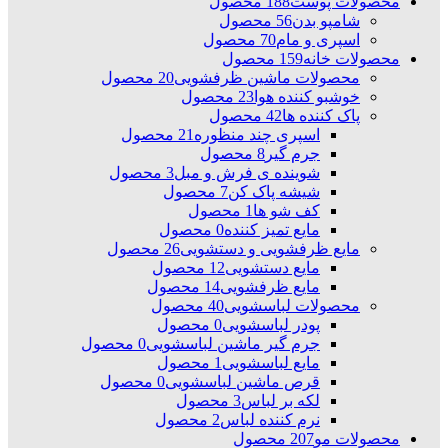
محصولات پوست
188 محصول
شامپو بدن
56 محصول
اسپری و مام
70 محصول
محصولات خانه
159 محصول
محصولات ماشین ظرفشویی
20 محصول
خوشبو کننده هوا
23 محصول
پاک کننده ها
42 محصول
اسپری چند منظوره
21 محصول
جرم گیر
8 محصول
شوینده ی فرش و مبل
3 محصول
شیشه پاک کن
7 محصول
کف شو ها
1 محصول
مایع تمیز کننده
0 محصول
مایع ظرفشویی و دستشویی
26 محصول
مایع دستشویی
12 محصول
مایع ظرفشویی
14 محصول
محصولات لباسشویی
40 محصول
پودر لباسشویی
0 محصول
جرم گیر ماشین لباسشویی
0 محصول
مایع لباسشویی
1 محصول
قرص ماشین لباسشویی
0 محصول
لکه بر لباس
3 محصول
نرم کننده لباس
2 محصول
محصولات مو
207 محصول