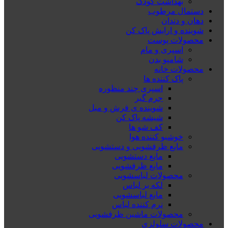
بهداشت کودک
دستمال مرطوب
دهان و دندان
شوینده و ارایش پاک کن
محصولات پوست
اسپری و مام
شامپو بدن
محصولات خانه
پاک کننده ها
اسپری چند منظوره
جرم گیر
شوینده ی فرش و مبل
شیشه پاک کن
کف شو ها
خوشبو کننده هوا
مایع ظرفشویی و دستشویی
مایع دستشویی
مایع ظرفشویی
محصولات لباسشویی
لکه بر لباس
مایع لباسشویی
نرم کننده لباس
محصولات ماشین ظرفشویی
محصولات سلولزی