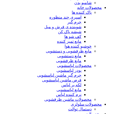
شامپو بدن
محصولات خانه
پاک کننده ها
اسپری چند منظوره
جرم گیر
شوینده ی فرش و مبل
شیشه پاک کن
کف شو ها
مایع تمیز کننده
خوشبو کننده هوا
مایع ظرفشویی و دستشویی
مایع دستشویی
مایع ظرفشویی
محصولات لباسشویی
پودر لباسشویی
جرم گیر ماشین لباسشویی
قرص ماشین لباسشویی
لکه بر لباس
مایع لباسشویی
نرم کننده لباس
محصولات ماشین ظرفشویی
محصولات سلولزی
دستمال توالت
محصولات مو