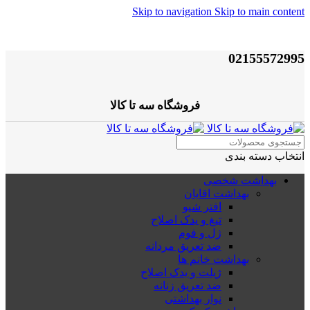
Skip to navigation
Skip to main content
02155572995
فروشگاه سه تا کالا
انتخاب دسته بندی
بهداشت شخصی
بهداشت اقایان
افتر شیو
تیغ و یدک اصلاح
ژل و فوم
ضد تعریق مردانه
بهداشت خانم ها
ژیلت و یدک اصلاح
ضد تعریق زنانه
نوار بهداشتی