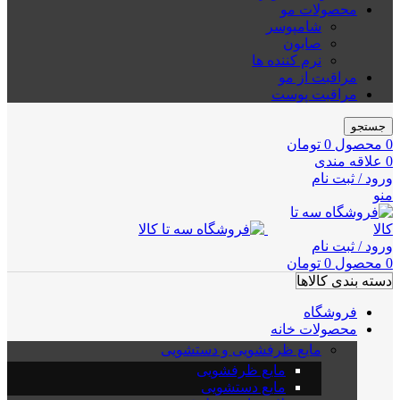
محصولات مو
شامپوسر
صابون
نرم کننده ها
مراقبت از مو
مراقبت پوست
جستجو
0
محصول
0
تومان
0
علاقه مندی
ورود / ثبت نام
منو
ورود / ثبت نام
0
محصول
0
تومان
دسته بندی کالاها
فروشگاه
محصولات خانه
مایع ظرفشویی و دستشویی
مایع ظرفشویی
مایع دستشویی