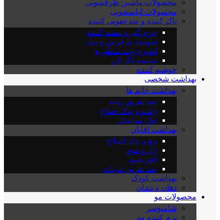
محصولات ماشین ظرفشویی
محصولات لباسشویی
پاک کننده و ضدعفونی کننده
جرم گیر و سفید کننده
شوینده ی فرش و مبل
اسپری چند منظوره
شیشه پاک کن
خوشبو کننده
بهداشت شخصی
بهداشت خانم ها
ضد تعریق زنانه
ژیلت و یدک اصلاح
نوار بهداشتی
بهداشت اقایان
تیغ و یدک اصلاح
ژل و فوم
افتر شیو
ضد تعریق مردانه
بهداشت کودک
دهان و دندان
محصولات مو
شامپوسر
نرم کننده مو