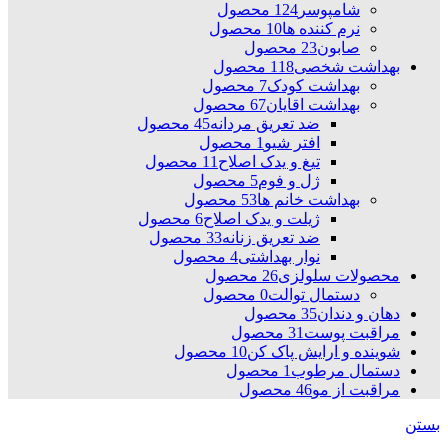
شامپوسر
124 محصول
نرم کننده ها
10 محصول
صابون
23 محصول
بهداشت شخصی
118 محصول
بهداشت کودک
7 محصول
بهداشت اقایان
67 محصول
ضد تعریق مردانه
45 محصول
افتر شیو
1 محصول
تیغ و یدک اصلاح
11 محصول
ژل و فوم
5 محصول
بهداشت خانم ها
53 محصول
ژیلت و یدک اصلاح
6 محصول
ضد تعریق زنانه
33 محصول
نوار بهداشتی
4 محصول
محصولات سلولزی
26 محصول
دستمال توالت
0 محصول
دهان و دندان
35 محصول
مراقبت پوست
31 محصول
شوینده و ارایش پاک کن
10 محصول
دستمال مرطوب
1 محصول
مراقبت از مو
46 محصول
بستن