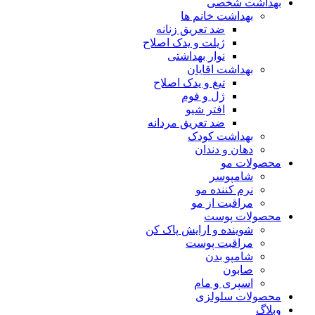
بهداشت شخصی
بهداشت خانم ها
ضد تعریق زنانه
ژیلت و یدک اصلاح
نوار بهداشتی
بهداشت اقایان
تیغ و یدک اصلاح
ژل و فوم
افتر شیو
ضد تعریق مردانه
بهداشت کودک
دهان و دندان
محصولات مو
شامپوسر
نرم کننده مو
مراقبت از مو
محصولات پوست
شوینده و ارایش پاک کن
مراقبت پوست
شامپو بدن
صابون
اسپری و مام
محصولات سلولزی
وبلاگ