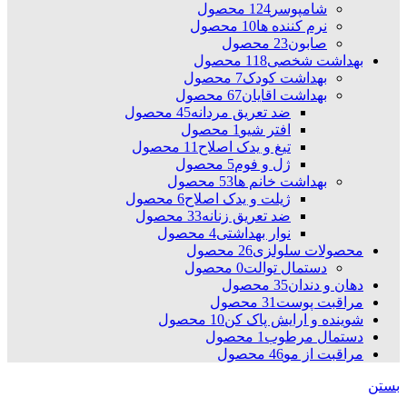
شامپوسر
124 محصول
نرم کننده ها
10 محصول
صابون
23 محصول
بهداشت شخصی
118 محصول
بهداشت کودک
7 محصول
بهداشت اقایان
67 محصول
ضد تعریق مردانه
45 محصول
افتر شیو
1 محصول
تیغ و یدک اصلاح
11 محصول
ژل و فوم
5 محصول
بهداشت خانم ها
53 محصول
ژیلت و یدک اصلاح
6 محصول
ضد تعریق زنانه
33 محصول
نوار بهداشتی
4 محصول
محصولات سلولزی
26 محصول
دستمال توالت
0 محصول
دهان و دندان
35 محصول
مراقبت پوست
31 محصول
شوینده و ارایش پاک کن
10 محصول
دستمال مرطوب
1 محصول
مراقبت از مو
46 محصول
بستن