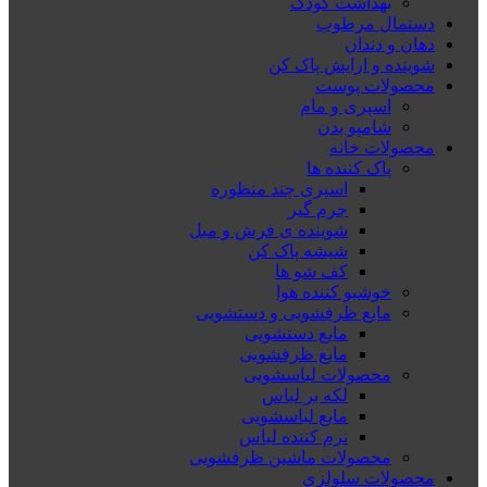
بهداشت کودک
دستمال مرطوب
دهان و دندان
شوینده و ارایش پاک کن
محصولات پوست
اسپری و مام
شامپو بدن
محصولات خانه
پاک کننده ها
اسپری چند منظوره
جرم گیر
شوینده ی فرش و مبل
شیشه پاک کن
کف شو ها
خوشبو کننده هوا
مایع ظرفشویی و دستشویی
مایع دستشویی
مایع ظرفشویی
محصولات لباسشویی
لکه بر لباس
مایع لباسشویی
نرم کننده لباس
محصولات ماشین ظرفشویی
محصولات سلولزی