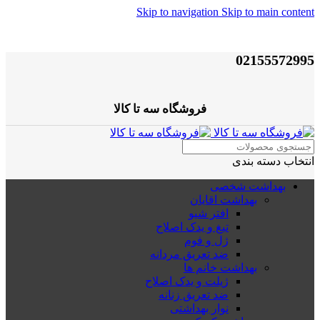
Skip to navigation
Skip to main content
02155572995
فروشگاه سه تا کالا
انتخاب دسته بندی
بهداشت شخصی
بهداشت اقایان
افتر شیو
تیغ و یدک اصلاح
ژل و فوم
ضد تعریق مردانه
بهداشت خانم ها
ژیلت و یدک اصلاح
ضد تعریق زنانه
نوار بهداشتی