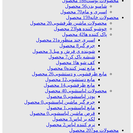
محصولات پوست
188 محصول
شامپو بدن
56 محصول
اسپری و مام
70 محصول
محصولات خانه
159 محصول
محصولات ماشین ظرفشویی
20 محصول
خوشبو کننده هوا
23 محصول
پاک کننده ها
42 محصول
اسپری چند منظوره
21 محصول
جرم گیر
8 محصول
شوینده ی فرش و مبل
3 محصول
شیشه پاک کن
7 محصول
کف شو ها
1 محصول
مایع تمیز کننده
0 محصول
مایع ظرفشویی و دستشویی
26 محصول
مایع دستشویی
12 محصول
مایع ظرفشویی
14 محصول
محصولات لباسشویی
40 محصول
پودر لباسشویی
0 محصول
جرم گیر ماشین لباسشویی
0 محصول
مایع لباسشویی
1 محصول
قرص ماشین لباسشویی
0 محصول
لکه بر لباس
3 محصول
نرم کننده لباس
2 محصول
محصولات مو
207 محصول