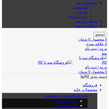
محصولات مو
شامپوسر
صابون
نرم کننده ها
مراقبت از مو
مراقبت پوست
جستجو
0
محصول
0
تومان
0
علاقه مندی
ورود / ثبت نام
منو
ورود / ثبت نام
0
محصول
0
تومان
دسته بندی کالاها
فروشگاه
محصولات خانه
مایع ظرفشویی و دستشویی
مایع ظرفشویی
مایع دستشویی