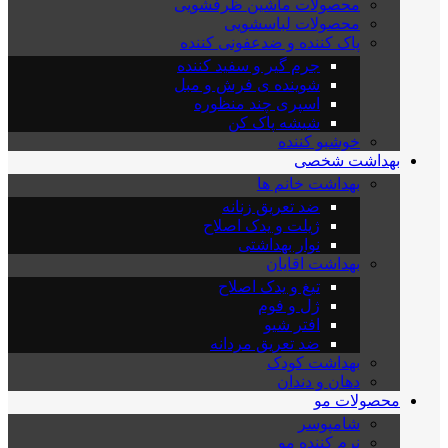
محصولات ماشین ظرفشویی
محصولات لباسشویی
پاک کننده و ضدعفونی کننده
جرم گیر و سفید کننده
شوینده ی فرش و مبل
اسپری چند منظوره
شیشه پاک کن
خوشبو کننده
بهداشت شخصی
بهداشت خانم ها
ضد تعریق زنانه
ژیلت و یدک اصلاح
نوار بهداشتی
بهداشت اقایان
تیغ و یدک اصلاح
ژل و فوم
افتر شیو
ضد تعریق مردانه
بهداشت کودک
دهان و دندان
محصولات مو
شامپوسر
نرم کننده مو