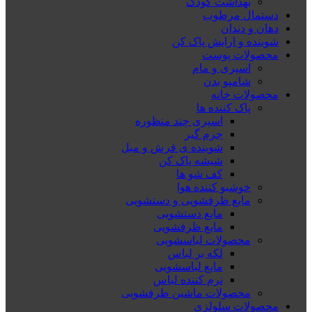
بهداشت کودک
دستمال مرطوب
دهان و دندان
شوینده و ارایش پاک کن
محصولات پوست
اسپری و مام
شامپو بدن
محصولات خانه
پاک کننده ها
اسپری چند منظوره
جرم گیر
شوینده ی فرش و مبل
شیشه پاک کن
کف شو ها
خوشبو کننده هوا
مایع ظرفشویی و دستشویی
مایع دستشویی
مایع ظرفشویی
محصولات لباسشویی
لکه بر لباس
مایع لباسشویی
نرم کننده لباس
محصولات ماشین ظرفشویی
محصولات سلولزی