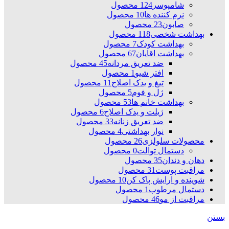
شامپوسر
124 محصول
نرم کننده ها
10 محصول
صابون
23 محصول
بهداشت شخصی
118 محصول
بهداشت کودک
7 محصول
بهداشت اقایان
67 محصول
ضد تعریق مردانه
45 محصول
افتر شیو
1 محصول
تیغ و یدک اصلاح
11 محصول
ژل و فوم
5 محصول
بهداشت خانم ها
53 محصول
ژیلت و یدک اصلاح
6 محصول
ضد تعریق زنانه
33 محصول
نوار بهداشتی
4 محصول
محصولات سلولزی
26 محصول
دستمال توالت
0 محصول
دهان و دندان
35 محصول
مراقبت پوست
31 محصول
شوینده و ارایش پاک کن
10 محصول
دستمال مرطوب
1 محصول
مراقبت از مو
46 محصول
بستن