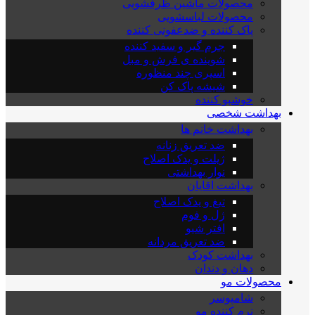
محصولات ماشین ظرفشویی
محصولات لباسشویی
پاک کننده و ضدعفونی کننده
جرم گیر و سفید کننده
شوینده ی فرش و مبل
اسپری چند منظوره
شیشه پاک کن
خوشبو کننده
بهداشت شخصی
بهداشت خانم ها
ضد تعریق زنانه
ژیلت و یدک اصلاح
نوار بهداشتی
بهداشت اقایان
تیغ و یدک اصلاح
ژل و فوم
افتر شیو
ضد تعریق مردانه
بهداشت کودک
دهان و دندان
محصولات مو
شامپوسر
نرم کننده مو