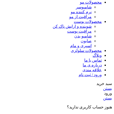
محصولات مو
شامپوسر
نرم کننده مو
مراقبت از مو
محصولات پوست
شوینده و ارایش پاک کن
مراقبت پوست
شامپو بدن
صابون
اسپری و مام
محصولات سلولزی
وبلاگ
تماس با ما
درباره ی ما
علاقه مندی
ورود / ثبت نام
سبد خرید
بستن
ورود
بستن
هنوز حساب کاربری ندارید؟