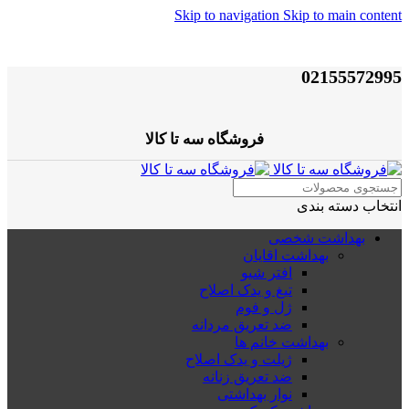
Skip to navigation
Skip to main content
02155572995
فروشگاه سه تا کالا
انتخاب دسته بندی
بهداشت شخصی
بهداشت اقایان
افتر شیو
تیغ و یدک اصلاح
ژل و فوم
ضد تعریق مردانه
بهداشت خانم ها
ژیلت و یدک اصلاح
ضد تعریق زنانه
نوار بهداشتی