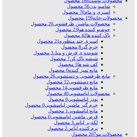
محصولات پوست
188 محصول
شامپو بدن
56 محصول
اسپری و مام
70 محصول
محصولات خانه
159 محصول
محصولات ماشین ظرفشویی
20 محصول
خوشبو کننده هوا
23 محصول
پاک کننده ها
42 محصول
اسپری چند منظوره
21 محصول
جرم گیر
8 محصول
شوینده ی فرش و مبل
3 محصول
شیشه پاک کن
7 محصول
کف شو ها
1 محصول
مایع تمیز کننده
0 محصول
مایع ظرفشویی و دستشویی
26 محصول
مایع دستشویی
12 محصول
مایع ظرفشویی
14 محصول
محصولات لباسشویی
40 محصول
پودر لباسشویی
0 محصول
جرم گیر ماشین لباسشویی
0 محصول
مایع لباسشویی
1 محصول
قرص ماشین لباسشویی
0 محصول
لکه بر لباس
3 محصول
نرم کننده لباس
2 محصول
محصولات مو
207 محصول