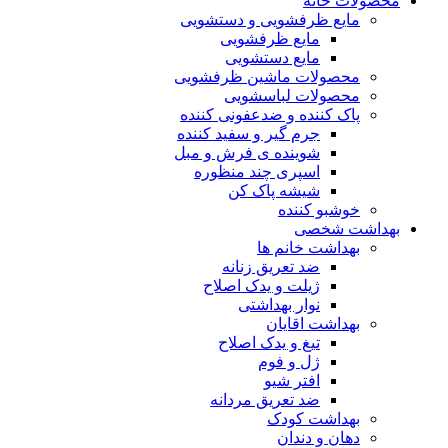
محصولات خانه
مایع ظرفشویی و دستشویی
مایع ظرفشویی
مایع دستشویی
محصولات ماشین ظرفشویی
محصولات لباسشویی
پاک کننده و ضدعفونی کننده
جرم گیر و سفید کننده
شوینده ی فرش و مبل
اسپری چند منظوره
شیشه پاک کن
خوشبو کننده
بهداشت شخصی
بهداشت خانم ها
ضد تعریق زنانه
ژیلت و یدک اصلاح
نوار بهداشتی
بهداشت اقایان
تیغ و یدک اصلاح
ژل و فوم
افتر شیو
ضد تعریق مردانه
بهداشت کودک
دهان و دندان