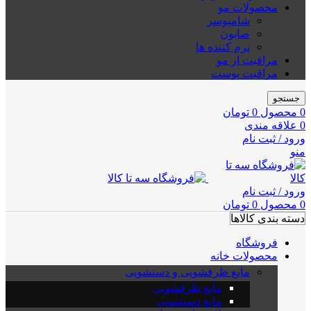
محصولات مو
شامپوسر
صابون
نرم کننده ها
مراقبت از مو
مراقبت پوست
جستجو
0
محصول
0
تومان
0
علاقه مندی
ورود / ثبت نام
منو
ورود / ثبت نام
0
محصول
0
تومان
دسته بندی کالاها
فروشگاه
محصولات خانه
مایع ظرفشویی و دستشویی
مایع ظرفشویی
مایع دستشویی