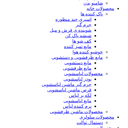
شامپو بدن
محصولات خانه
پاک کننده ها
اسپری چند منظوره
جرم گیر
شوینده ی فرش و مبل
شیشه پاک کن
کف شو ها
مایع تمیز کننده
خوشبو کننده هوا
مایع ظرفشویی و دستشویی
مایع دستشویی
مایع ظرفشویی
محصولات لباسشویی
پودر لباسشویی
جرم گیر ماشین لباسشویی
قرص ماشین لباسشویی
لکه بر لباس
مایع لباسشویی
نرم کننده لباس
محصولات ماشین ظرفشویی
محصولات سلولزی
دستمال توالت
محصولات مو