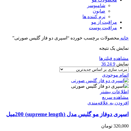
شامپوسر
صابون
نرم کننده ها
مراقبت از مو
مراقبت پوست
خانه
محصولات برچسب خورده “اسپری دو فاز گلیس صورتی”
نمایش یک نتیجه
مشاهده فیلترها
نمایش
9
24
36
اتمام موجودی
اطلاعات بیشتر
مشاهده سریع
افزودن به علاقه‌مندی
اسپری دوفاز مو گلیس مدل (supreme length) 200میل
320,000
تومان