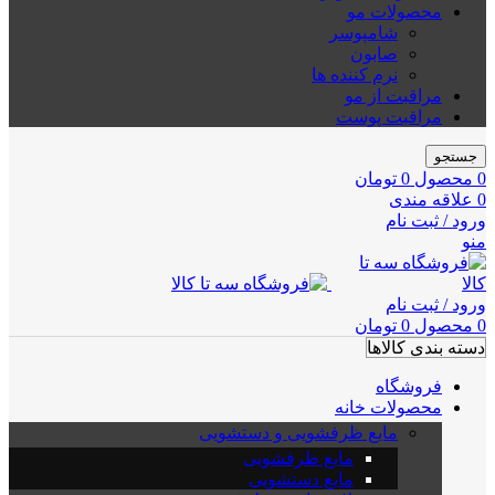
محصولات مو
شامپوسر
صابون
نرم کننده ها
مراقبت از مو
مراقبت پوست
جستجو
0
محصول
0
تومان
0
علاقه مندی
ورود / ثبت نام
منو
ورود / ثبت نام
0
محصول
0
تومان
دسته بندی کالاها
فروشگاه
محصولات خانه
مایع ظرفشویی و دستشویی
مایع ظرفشویی
مایع دستشویی