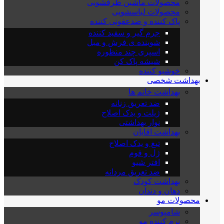
محصولات ماشین ظرفشویی
محصولات لباسشویی
پاک کننده و ضدعفونی کننده
جرم گیر و سفید کننده
شوینده ی فرش و مبل
اسپری چند منظوره
شیشه پاک کن
خوشبو کننده
بهداشت شخصی
بهداشت خانم ها
ضد تعریق زنانه
ژیلت و یدک اصلاح
نوار بهداشتی
بهداشت اقایان
تیغ و یدک اصلاح
ژل و فوم
افتر شیو
ضد تعریق مردانه
بهداشت کودک
دهان و دندان
محصولات مو
شامپوسر
نرم کننده مو