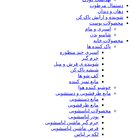
دستمال مرطوب
دهان و دندان
شوینده و ارایش پاک کن
محصولات پوست
اسپری و مام
شامپو بدن
محصولات خانه
پاک کننده ها
اسپری چند منظوره
جرم گیر
شوینده ی فرش و مبل
شیشه پاک کن
کف شو ها
مایع تمیز کننده
خوشبو کننده هوا
مایع ظرفشویی و دستشویی
مایع دستشویی
مایع ظرفشویی
محصولات لباسشویی
پودر لباسشویی
جرم گیر ماشین لباسشویی
قرص ماشین لباسشویی
لکه بر لباس