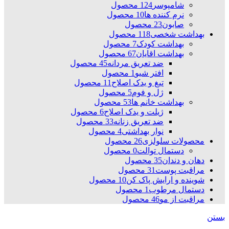
شامپوسر
124 محصول
نرم کننده ها
10 محصول
صابون
23 محصول
بهداشت شخصی
118 محصول
بهداشت کودک
7 محصول
بهداشت اقایان
67 محصول
ضد تعریق مردانه
45 محصول
افتر شیو
1 محصول
تیغ و یدک اصلاح
11 محصول
ژل و فوم
5 محصول
بهداشت خانم ها
53 محصول
ژیلت و یدک اصلاح
6 محصول
ضد تعریق زنانه
33 محصول
نوار بهداشتی
4 محصول
محصولات سلولزی
26 محصول
دستمال توالت
0 محصول
دهان و دندان
35 محصول
مراقبت پوست
31 محصول
شوینده و ارایش پاک کن
10 محصول
دستمال مرطوب
1 محصول
مراقبت از مو
46 محصول
بستن