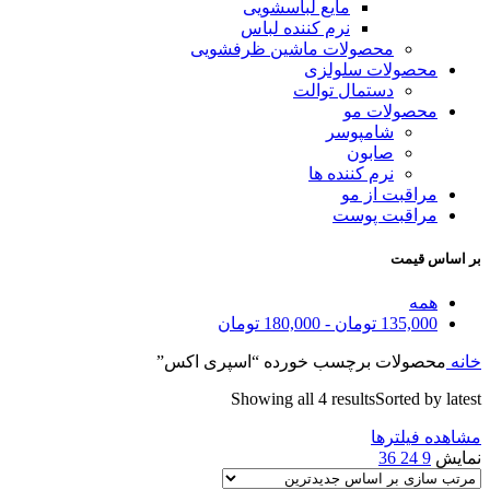
مایع لباسشویی
نرم کننده لباس
محصولات ماشین ظرفشویی
محصولات سلولزی
دستمال توالت
محصولات مو
شامپوسر
صابون
نرم کننده ها
مراقبت از مو
مراقبت پوست
بر اساس قیمت
همه
135,000
تومان
-
180,000
تومان
خانه
محصولات برچسب خورده “اسپری اکس”
Showing all 4 results
Sorted by latest
مشاهده فیلترها
نمایش
9
24
36