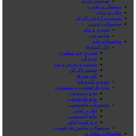
بهداشت کودک
دستمال مرطوب
دهان و دندان
شوینده و ارایش پاک کن
محصولات پوست
اسپری و مام
شامپو بدن
محصولات خانه
پاک کننده ها
اسپری چند منظوره
جرم گیر
شوینده ی فرش و مبل
شیشه پاک کن
کف شو ها
خوشبو کننده هوا
مایع ظرفشویی و دستشویی
مایع دستشویی
مایع ظرفشویی
محصولات لباسشویی
لکه بر لباس
مایع لباسشویی
نرم کننده لباس
محصولات ماشین ظرفشویی
محصولات سلولزی