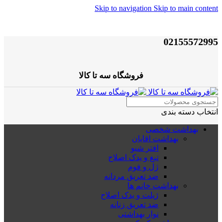
Skip to navigation
Skip to main content
02155572995
فروشگاه سه تا کالا
انتخاب دسته بندی
بهداشت شخصی
بهداشت اقایان
افتر شیو
تیغ و یدک اصلاح
ژل و فوم
ضد تعریق مردانه
بهداشت خانم ها
ژیلت و یدک اصلاح
ضد تعریق زنانه
نوار بهداشتی