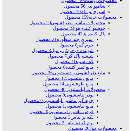
محصولات پوست
188 محصول
شامپو بدن
56 محصول
اسپری و مام
70 محصول
محصولات خانه
159 محصول
محصولات ماشین ظرفشویی
20 محصول
خوشبو کننده هوا
23 محصول
پاک کننده ها
42 محصول
اسپری چند منظوره
21 محصول
جرم گیر
8 محصول
شوینده ی فرش و مبل
3 محصول
شیشه پاک کن
7 محصول
کف شو ها
1 محصول
مایع تمیز کننده
0 محصول
مایع ظرفشویی و دستشویی
26 محصول
مایع دستشویی
12 محصول
مایع ظرفشویی
14 محصول
محصولات لباسشویی
40 محصول
پودر لباسشویی
0 محصول
جرم گیر ماشین لباسشویی
0 محصول
مایع لباسشویی
1 محصول
قرص ماشین لباسشویی
0 محصول
لکه بر لباس
3 محصول
نرم کننده لباس
2 محصول
محصولات مو
207 محصول