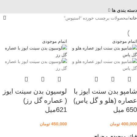
دسته بندی ها
خانه
محصولات برچسب خورده “استیوس”
اتمام موجودی
اتمام موجودی
شامپو بدن سنت ایوز با
لوسیون بدن سینت ایوز
عصاره (هلو و گل یاس)
( عصاره گل رز)
650 میل
621میل
400,000
تومان
450,000
تومان
فیلتر موجودی و حراج