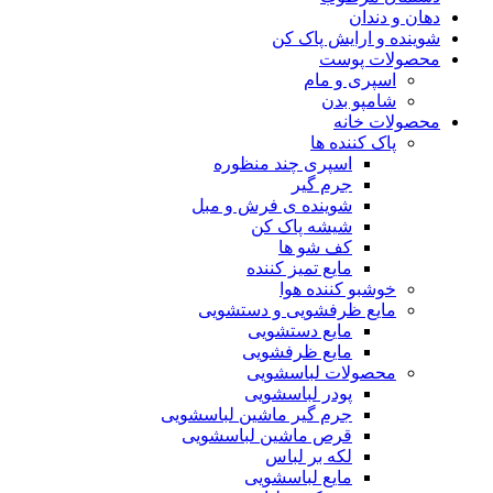
دهان و دندان
شوینده و ارایش پاک کن
محصولات پوست
اسپری و مام
شامپو بدن
محصولات خانه
پاک کننده ها
اسپری چند منظوره
جرم گیر
شوینده ی فرش و مبل
شیشه پاک کن
کف شو ها
مایع تمیز کننده
خوشبو کننده هوا
مایع ظرفشویی و دستشویی
مایع دستشویی
مایع ظرفشویی
محصولات لباسشویی
پودر لباسشویی
جرم گیر ماشین لباسشویی
قرص ماشین لباسشویی
لکه بر لباس
مایع لباسشویی