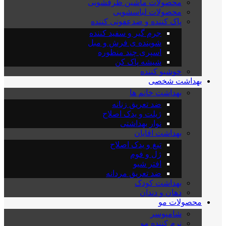
محصولات ماشین ظرفشویی
محصولات لباسشویی
پاک کننده و ضدعفونی کننده
جرم گیر و سفید کننده
شوینده ی فرش و مبل
اسپری چند منظوره
شیشه پاک کن
خوشبو کننده
بهداشت شخصی
بهداشت خانم ها
ضد تعریق زنانه
ژیلت و یدک اصلاح
نوار بهداشتی
بهداشت اقایان
تیغ و یدک اصلاح
ژل و فوم
افتر شیو
ضد تعریق مردانه
بهداشت کودک
دهان و دندان
محصولات مو
شامپوسر
نرم کننده مو