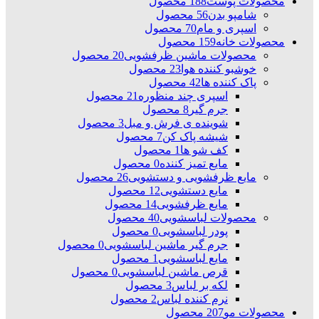
محصولات پوست
188 محصول
شامپو بدن
56 محصول
اسپری و مام
70 محصول
محصولات خانه
159 محصول
محصولات ماشین ظرفشویی
20 محصول
خوشبو کننده هوا
23 محصول
پاک کننده ها
42 محصول
اسپری چند منظوره
21 محصول
جرم گیر
8 محصول
شوینده ی فرش و مبل
3 محصول
شیشه پاک کن
7 محصول
کف شو ها
1 محصول
مایع تمیز کننده
0 محصول
مایع ظرفشویی و دستشویی
26 محصول
مایع دستشویی
12 محصول
مایع ظرفشویی
14 محصول
محصولات لباسشویی
40 محصول
پودر لباسشویی
0 محصول
جرم گیر ماشین لباسشویی
0 محصول
مایع لباسشویی
1 محصول
قرص ماشین لباسشویی
0 محصول
لکه بر لباس
3 محصول
نرم کننده لباس
2 محصول
محصولات مو
207 محصول