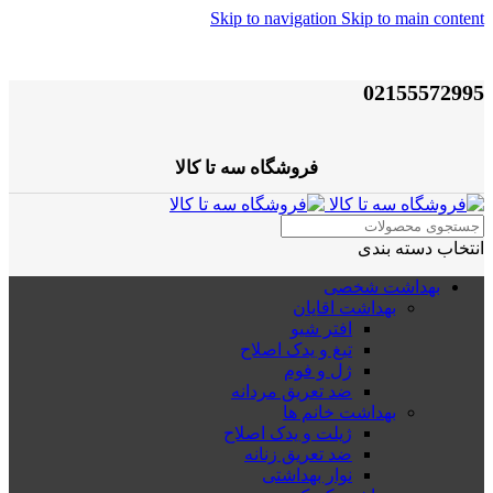
Skip to navigation
Skip to main content
02155572995
فروشگاه سه تا کالا
انتخاب دسته بندی
بهداشت شخصی
بهداشت اقایان
افتر شیو
تیغ و یدک اصلاح
ژل و فوم
ضد تعریق مردانه
بهداشت خانم ها
ژیلت و یدک اصلاح
ضد تعریق زنانه
نوار بهداشتی