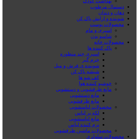
بهداشت کودک
دستمال مرطوب
دهان و دندان
شوینده و ارایش پاک کن
محصولات پوست
اسپری و مام
شامپو بدن
محصولات خانه
پاک کننده ها
اسپری چند منظوره
جرم گیر
شوینده ی فرش و مبل
شیشه پاک کن
کف شو ها
خوشبو کننده هوا
مایع ظرفشویی و دستشویی
مایع دستشویی
مایع ظرفشویی
محصولات لباسشویی
لکه بر لباس
مایع لباسشویی
نرم کننده لباس
محصولات ماشین ظرفشویی
محصولات سلولزی