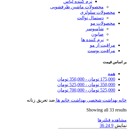
نرم کننده لباس
محصولات ماشین ظرفشویی
محصولات سلولزی
دستمال توالت
محصولات مو
شامپوسر
صابون
نرم کننده ها
مراقبت از مو
مراقبت پوست
بر اساس قیمت
همه
175,000
تومان
-
350,000
تومان
350,000
تومان
-
525,000
تومان
525,000
تومان
-
700,000
تومان
خانه
بهداشت شخصی
بهداشت خانم ها
ضد تعریق زنانه
Sorted
Showing all 33 results
by
مشاهده فیلترها
latest
نمایش
9
24
36