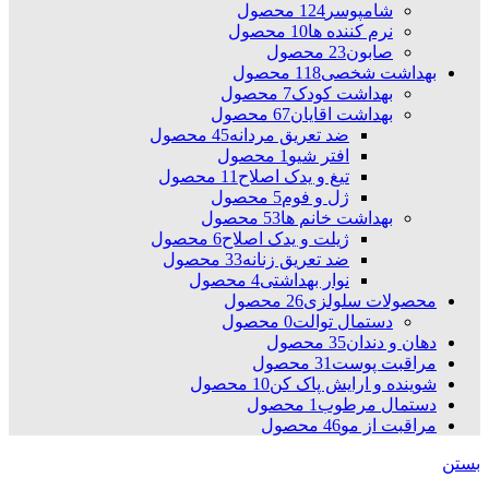
شامپوسر
124 محصول
نرم کننده ها
10 محصول
صابون
23 محصول
بهداشت شخصی
118 محصول
بهداشت کودک
7 محصول
بهداشت اقایان
67 محصول
ضد تعریق مردانه
45 محصول
افتر شیو
1 محصول
تیغ و یدک اصلاح
11 محصول
ژل و فوم
5 محصول
بهداشت خانم ها
53 محصول
ژیلت و یدک اصلاح
6 محصول
ضد تعریق زنانه
33 محصول
نوار بهداشتی
4 محصول
محصولات سلولزی
26 محصول
دستمال توالت
0 محصول
دهان و دندان
35 محصول
مراقبت پوست
31 محصول
شوینده و ارایش پاک کن
10 محصول
دستمال مرطوب
1 محصول
مراقبت از مو
46 محصول
بستن