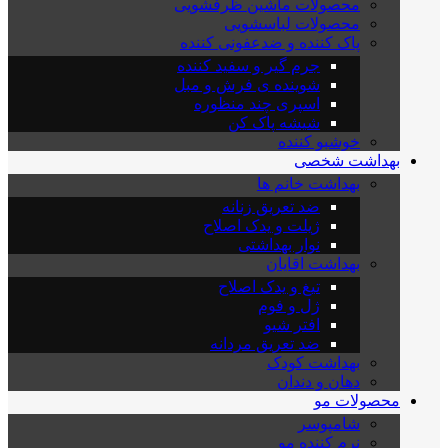
محصولات ماشین ظرفشویی
محصولات لباسشویی
پاک کننده و ضدعفونی کننده
جرم گیر و سفید کننده
شوینده ی فرش و مبل
اسپری چند منظوره
شیشه پاک کن
خوشبو کننده
بهداشت شخصی
بهداشت خانم ها
ضد تعریق زنانه
ژیلت و یدک اصلاح
نوار بهداشتی
بهداشت اقایان
تیغ و یدک اصلاح
ژل و فوم
افتر شیو
ضد تعریق مردانه
بهداشت کودک
دهان و دندان
محصولات مو
شامپوسر
نرم کننده مو