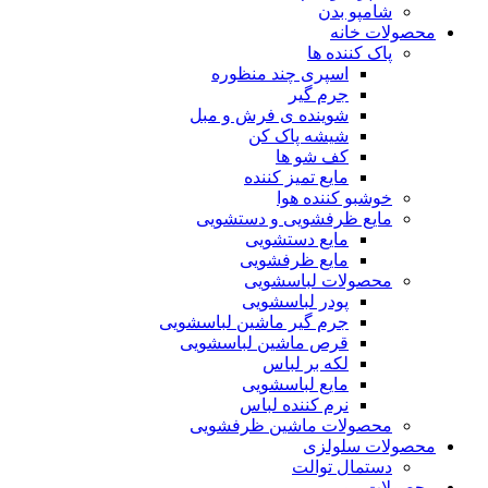
شامپو بدن
محصولات خانه
پاک کننده ها
اسپری چند منظوره
جرم گیر
شوینده ی فرش و مبل
شیشه پاک کن
کف شو ها
مایع تمیز کننده
خوشبو کننده هوا
مایع ظرفشویی و دستشویی
مایع دستشویی
مایع ظرفشویی
محصولات لباسشویی
پودر لباسشویی
جرم گیر ماشین لباسشویی
قرص ماشین لباسشویی
لکه بر لباس
مایع لباسشویی
نرم کننده لباس
محصولات ماشین ظرفشویی
محصولات سلولزی
دستمال توالت
محصولات مو