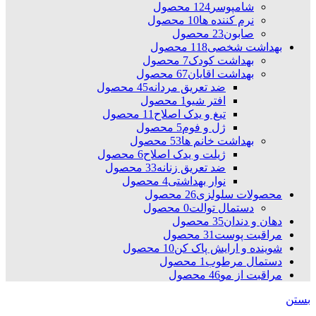
شامپوسر
124 محصول
نرم کننده ها
10 محصول
صابون
23 محصول
بهداشت شخصی
118 محصول
بهداشت کودک
7 محصول
بهداشت اقایان
67 محصول
ضد تعریق مردانه
45 محصول
افتر شیو
1 محصول
تیغ و یدک اصلاح
11 محصول
ژل و فوم
5 محصول
بهداشت خانم ها
53 محصول
ژیلت و یدک اصلاح
6 محصول
ضد تعریق زنانه
33 محصول
نوار بهداشتی
4 محصول
محصولات سلولزی
26 محصول
دستمال توالت
0 محصول
دهان و دندان
35 محصول
مراقبت پوست
31 محصول
شوینده و ارایش پاک کن
10 محصول
دستمال مرطوب
1 محصول
مراقبت از مو
46 محصول
بستن