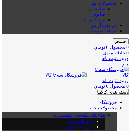
محصولات مو
شامپوسر
صابون
نرم کننده ها
مراقبت از مو
مراقبت پوست
جستجو
0
محصول
0
تومان
0
علاقه مندی
ورود / ثبت نام
منو
ورود / ثبت نام
0
محصول
0
تومان
دسته بندی کالاها
فروشگاه
محصولات خانه
مایع ظرفشویی و دستشویی
مایع ظرفشویی
مایع دستشویی