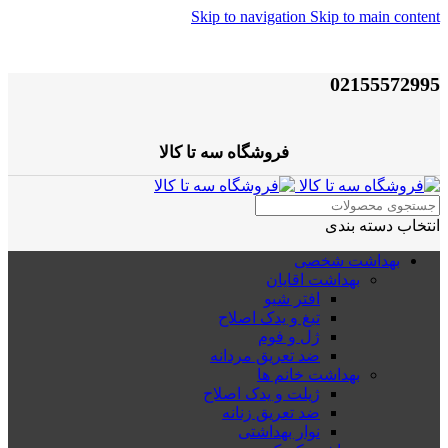
Skip to navigation
Skip to main content
02155572995
فروشگاه سه تا کالا
انتخاب دسته بندی
بهداشت شخصی
بهداشت اقایان
افتر شیو
تیغ و یدک اصلاح
ژل و فوم
ضد تعریق مردانه
بهداشت خانم ها
ژیلت و یدک اصلاح
ضد تعریق زنانه
نوار بهداشتی