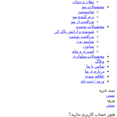
دهان و دندان
محصولات مو
شامپوسر
نرم کننده مو
مراقبت از مو
محصولات پوست
شوینده و ارایش پاک کن
مراقبت پوست
شامپو بدن
صابون
اسپری و مام
محصولات سلولزی
وبلاگ
تماس با ما
درباره ی ما
علاقه مندی
ورود / ثبت نام
سبد خرید
بستن
ورود
بستن
هنوز حساب کاربری ندارید؟