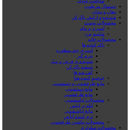
بهداشت کودک
دستمال مرطوب
دهان و دندان
شوینده و ارایش پاک کن
محصولات پوست
اسپری و مام
شامپو بدن
محصولات خانه
پاک کننده ها
اسپری چند منظوره
جرم گیر
شوینده ی فرش و مبل
شیشه پاک کن
کف شو ها
خوشبو کننده هوا
مایع ظرفشویی و دستشویی
مایع دستشویی
مایع ظرفشویی
محصولات لباسشویی
لکه بر لباس
مایع لباسشویی
نرم کننده لباس
محصولات ماشین ظرفشویی
محصولات سلولزی