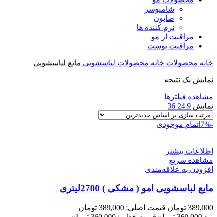
شامپوسر
صابون
نرم کننده ها
مراقبت از مو
مراقبت پوست
خانه
محصولات خانه
محصولات لباسشویی
مایع لباسشویی
نمایش یک نتیجه
مشاهده فیلترها
نمایش
9
24
36
-7%
اتمام موجودی
اطلاعات بیشتر
مشاهده سریع
افزودن به علاقه‌مندی
مایع لباسشویی امو ( مشکی ) 2700لیتری
389,000
تومان
قیمت اصلی: 389,000 تومان
بود.
360,000
تومان
قیمت فعلی: 360,000 تومان.