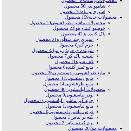
محصولات پوست
188 محصول
شامپو بدن
56 محصول
اسپری و مام
70 محصول
محصولات خانه
159 محصول
محصولات ماشین ظرفشویی
20 محصول
خوشبو کننده هوا
23 محصول
پاک کننده ها
42 محصول
اسپری چند منظوره
21 محصول
جرم گیر
8 محصول
شوینده ی فرش و مبل
3 محصول
شیشه پاک کن
7 محصول
کف شو ها
1 محصول
مایع تمیز کننده
0 محصول
مایع ظرفشویی و دستشویی
26 محصول
مایع دستشویی
12 محصول
مایع ظرفشویی
14 محصول
محصولات لباسشویی
40 محصول
پودر لباسشویی
0 محصول
جرم گیر ماشین لباسشویی
0 محصول
مایع لباسشویی
1 محصول
قرص ماشین لباسشویی
0 محصول
لکه بر لباس
3 محصول
نرم کننده لباس
2 محصول
محصولات مو
207 محصول