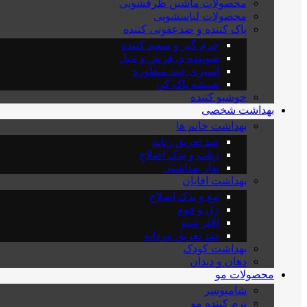
محصولات ماشین ظرفشویی
محصولات لباسشویی
پاک کننده و ضدعفونی کننده
جرم گیر و سفید کننده
شوینده ی فرش و مبل
اسپری چند منظوره
شیشه پاک کن
خوشبو کننده
بهداشت شخصی
بهداشت خانم ها
ضد تعریق زنانه
ژیلت و یدک اصلاح
نوار بهداشتی
بهداشت اقایان
تیغ و یدک اصلاح
ژل و فوم
افتر شیو
ضد تعریق مردانه
بهداشت کودک
دهان و دندان
محصولات مو
شامپوسر
نرم کننده مو