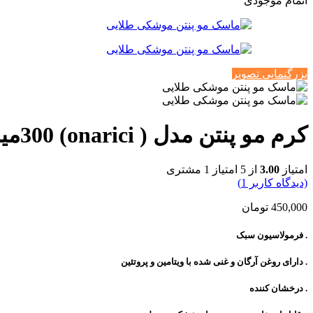
اتمام موجودی
بزرگنمایی تصویر
کرم مو پنتن مدل ( onarici) 300میل
امتیاز
3.00
از 5 امتیاز
1
مشتری
(دیدگاه کاربر
1
)
450,000
تومان
. فرمولاسیون سبک
. دارای روغن آرگان و غنی شده با ویتامین و پروتئین
. درخشان کننده