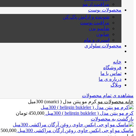
مراقبت از مو
محصولات پوست
شوینده و ارایش پاک کن
مراقبت پوست
شامپو بدن
صابون
اسپری و مام
محصولات سلولزی
خانه
فروشگاه
تماس با ما
درباره ی ما
وبلاگ
مشاهده ی تمام محصولات
خانه
محصولات مو
کرم مو پنتن مدل ( onarici) 300میل
کرم مو پنتن مدل ( belirgin bukleler ) 300میل
450,000
تومان
بازگشت به محصولات
ماسک مو او جی ایکس حاوی روغن آرگان مراکشی 300میل
500,000