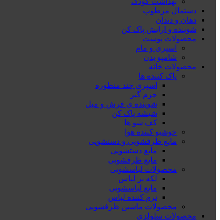
بهداشت کودک
دستمال مرطوب
دهان و دندان
شوینده و ارایش پاک کن
محصولات پوست
اسپری و مام
شامپو بدن
محصولات خانه
پاک کننده ها
اسپری چند منظوره
جرم گیر
شوینده ی فرش و مبل
شیشه پاک کن
کف شو ها
خوشبو کننده هوا
مایع ظرفشویی و دستشویی
مایع دستشویی
مایع ظرفشویی
محصولات لباسشویی
لکه بر لباس
مایع لباسشویی
نرم کننده لباس
محصولات ماشین ظرفشویی
محصولات سلولزی