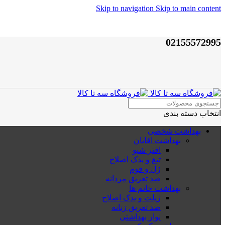
Skip to navigation
Skip to main content
02155572995
انتخاب دسته بندی
بهداشت شخصی
بهداشت اقایان
افتر شیو
تیغ و یدک اصلاح
ژل و فوم
ضد تعریق مردانه
بهداشت خانم ها
ژیلت و یدک اصلاح
ضد تعریق زنانه
نوار بهداشتی