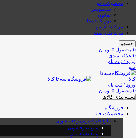
محصولات مو
شامپوسر
صابون
نرم کننده ها
مراقبت از مو
مراقبت پوست
جستجو
0
محصول
0
تومان
0
علاقه مندی
ورود / ثبت نام
منو
ورود / ثبت نام
0
محصول
0
تومان
دسته بندی کالاها
فروشگاه
محصولات خانه
مایع ظرفشویی و دستشویی
مایع ظرفشویی
مایع دستشویی