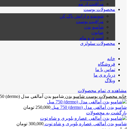
مراقبت از مو
محصولات پوست
شوینده و ارایش پاک کن
مراقبت پوست
شامپو بدن
صابون
اسپری و مام
محصولات سلولزی
خانه
فروشگاه
تماس با ما
درباره ی ما
وبلاگ
مشاهده ی تمام محصولات
خانه
محصولات پوست
شامپو بدن
شامپو بدن آمالفی مدل (dermo) 1250 میل
شامپو بدن آمالفی مدل (dermo) 750 میل
250,000
تومان
بازگشت به محصولات
شامپو بدن آمالفی عصاره بلوبری و شاه توت
300,000
تومان