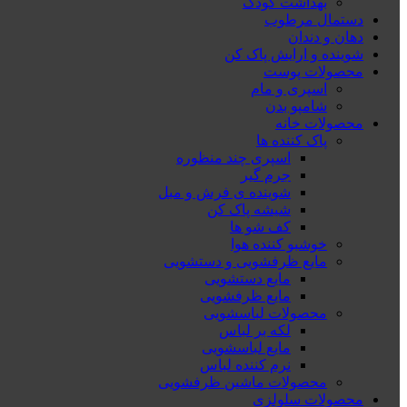
بهداشت کودک
دستمال مرطوب
دهان و دندان
شوینده و ارایش پاک کن
محصولات پوست
اسپری و مام
شامپو بدن
محصولات خانه
پاک کننده ها
اسپری چند منظوره
جرم گیر
شوینده ی فرش و مبل
شیشه پاک کن
کف شو ها
خوشبو کننده هوا
مایع ظرفشویی و دستشویی
مایع دستشویی
مایع ظرفشویی
محصولات لباسشویی
لکه بر لباس
مایع لباسشویی
نرم کننده لباس
محصولات ماشین ظرفشویی
محصولات سلولزی