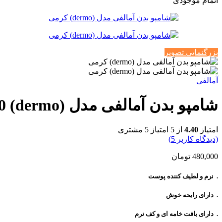
اتمام موجودی
بزرگنمایی تصویر
آمالفی
شامپو بدن آمالفی مدل (dermo) 1250 میل
امتیاز
4.40
از 5 امتیاز
5
مشتری
(دیدگاه کاربر
5
)
480,000
تومان
. نرم و لطیف کننده پوست
. دارای رایحه خوش
. دارای بافت خامه ای و کف نرم