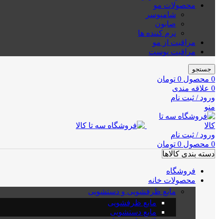
محصولات مو
شامپوسر
صابون
نرم کننده ها
مراقبت از مو
مراقبت پوست
جستجو
0
محصول
0
تومان
0
علاقه مندی
ورود / ثبت نام
منو
ورود / ثبت نام
0
محصول
0
تومان
دسته بندی کالاها
فروشگاه
محصولات خانه
مایع ظرفشویی و دستشویی
مایع ظرفشویی
مایع دستشویی