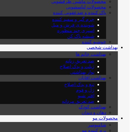
محصولات ماشین ظرفشویی
محصولات لباسشویی
پاک کننده و ضدعفونی کننده
جرم گیر و سفید کننده
شوینده ی فرش و مبل
اسپری چند منظوره
شیشه پاک کن
خوشبو کننده
بهداشت شخصی
بهداشت خانم ها
ضد تعریق زنانه
ژیلت و یدک اصلاح
نوار بهداشتی
بهداشت اقایان
تیغ و یدک اصلاح
ژل و فوم
افتر شیو
ضد تعریق مردانه
بهداشت کودک
دهان و دندان
محصولات مو
شامپوسر
نرم کننده مو