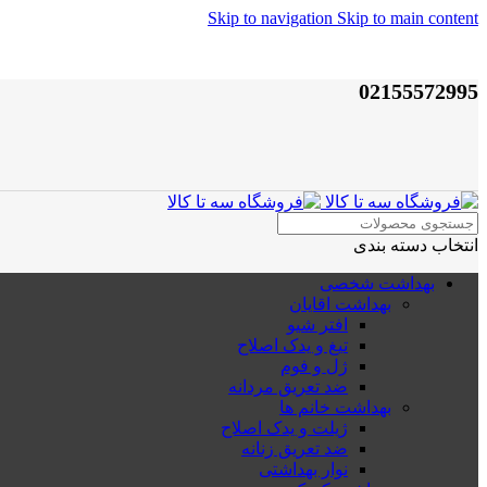
Skip to navigation
Skip to main content
02155572995
انتخاب دسته بندی
بهداشت شخصی
بهداشت اقایان
افتر شیو
تیغ و یدک اصلاح
ژل و فوم
ضد تعریق مردانه
بهداشت خانم ها
ژیلت و یدک اصلاح
ضد تعریق زنانه
نوار بهداشتی