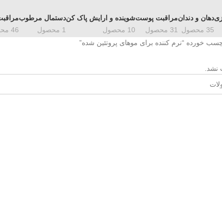
زی
دهان و دندان
مراقبت پوست
شوینده و ارایش پاک کن
دستمال مرطوب
مراقبت
35 محصول
31 محصول
10 محصول
1 محصول
46 محصول
ب خورده “نرم کننده برای موهای پروتئین شده”
 نشد.